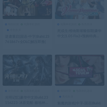
模拟经营
电脑单机游戏
电脑单机游戏
角色扮演
389
0
模拟经营
444
0
电脑单机游戏
角色扮演
死或生:维纳斯璀璨假期|豪华
中文|1.05 Fix2+预购特典
逆袭重启|国语-中字|Build.23
+全DLC+MOD合集|解压即
761867+全DLC|解压即撸|
撸|
射击游戏
电脑单机游戏
模拟经营
电脑单机游戏
341
0
射击游戏
488
0
模拟经营
角色扮演
光明记忆|豪华中文|Build.23
156223-冰原觉醒-极地神域
魅魔的游戏|中字-国语|Build.