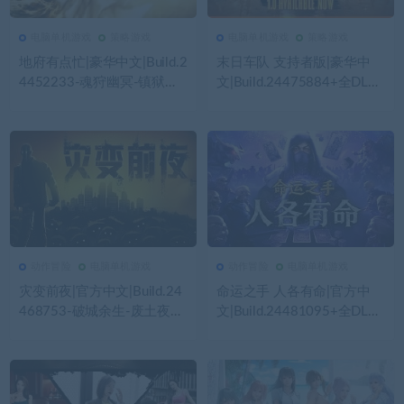
电脑单机游戏
策略游戏
电脑单机游戏
策略游戏
193
0
电脑单机游戏
164
0
电脑单机游戏
地府有点忙|豪华中文|Build.2
末日车队 支持者版|豪华中
4452233-魂狩幽冥-镇狱天
文|Build.24475884+全DLC|
巡+全DLC|解压即撸|
解压即撸|
动作冒险
电脑单机游戏
动作冒险
电脑单机游戏
164
0
动作冒险
119
0
动作冒险
灾变前夜|官方中文|Build.24
命运之手 人各有命|官方中
468753-破城余生-废土夜行
文|Build.24481095+全DLC|
+全DLC|解压即撸|
解压即撸|