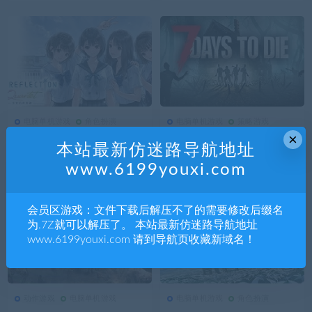
撸|
+全DLC|解压即撸|
电脑单机游戏
角色扮演
电脑单机游戏
策略游戏
193
0
电脑单机游戏
171
0
电脑单机游戏
×
蓝色反射 少女们的奇迹|豪华
七日杀7|豪华中文|Build.244
本站最新仿迷路导航地址
中文|Build.23444832+全DL
36778-荒土余生-末日救赎-
www.6199youxi.com
C|解压即撸|
沙盒+全DLC|解压即撸|
会员区游戏：文件下载后解压不了的需要修改后缀名
为.7Z就可以解压了。 本站最新仿迷路导航地址
www.6199youxi.com 请到导航页收藏新域名！
动作游戏
电脑单机游戏
电脑单机游戏
角色扮演
161
0
动作游戏
164
0
电脑单机游戏