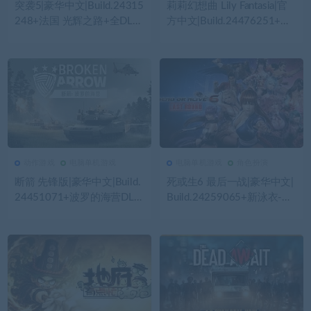
突袭5|豪华中文|Build.24315
莉莉幻想曲 Lily Fantasia|官
248+法国 光辉之路+全DLC|
方中文|Build.24476251+全
解压即撸|
DLC|解压即撸|
动作游戏
电脑单机游戏
电脑单机游戏
角色扮演
162
0
动作游戏
153
0
电脑单机游戏
断箭 先锋版|豪华中文|Build.
死或生6 最后一战|豪华中文|
24451071+波罗的海营DLC-
Build.24259065+新泳衣-幻
钢铁洪流-步履杀阵+全DLC
樱千落三十一神座-全角色解
+修改器|解压即撸|
锁-全DLC-支持手柄|解压即
撸|