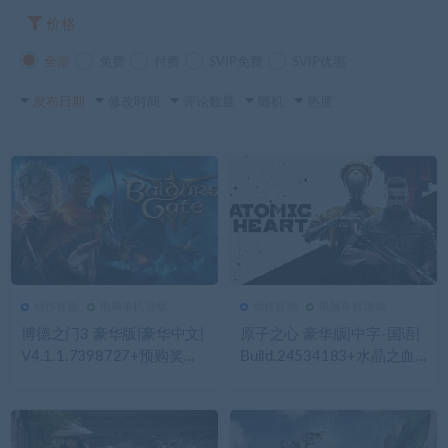
价格
全部
免费
付费
SVIP免费
SVIP优惠
发布日期
修改时间
评论数量
随机
热度
动作冒险
电脑单机游戏
动作冒险
电脑单机游戏
125
0
动作冒险
127
0
动作冒险
博德之门3 豪华版|豪华中文|
原子之心 豪华版|中字-国语|
V4.1.1.7398727+预购奖励
Build.24534183+水晶之血D
+全DLC+修改器|解压即撸|
LC-钢铁审判-幻影追杀+全D
LC+修改器|解压即撸|