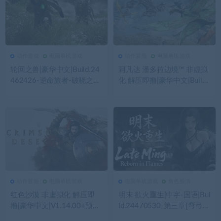
动作游戏
电脑单机游戏
动作冒险
电脑单机游戏
159
0
动作游戏
111
0
动作冒险
轮回之兽|豪华中文|Build.24
阿凡达 潘多拉边境™ 非虚拟
462426-逆命旅者-破晓之战
化 解压即撸|豪华中文|Build.
+预购特典+全DLC|解压即撸|
22429549+预购特典+全DL
C+修改器|解压即撸|
动作冒险
电脑单机游戏
电脑单机游戏
角色扮演
132
0
动作冒险
298
0
电脑单机游戏
红色沙漠 非虚拟化 解压即
明末 欲火重生|中字-国语|Bui
撸|豪华中文|V1.14.00+预购
ld.24470530-第三章[弯弓射
特典+全DLC+修改器|解压即
大雕]-逆脉碎劲-寒锋踏月