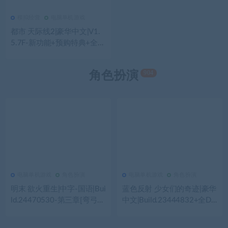
模拟经营
电脑单机游戏
668
0
模拟经营
都市 天际线2|豪华中文|V1.
5.7F-新功能+预购特典+全季
票+全DLC+修改器|解压即撸|
904
角色扮演
电脑单机游戏
角色扮演
电脑单机游戏
角色扮演
293
0
电脑单机游戏
186
0
电脑单机游戏
明末 欲火重生|中字-国语|Bui
蓝色反射 少女们的奇迹|豪华
ld.24470530-第三章[弯弓射
中文|Build.23444832+全DL
大雕]-逆脉碎劲-寒锋踏月
C|解压即撸|
+全DLC|解压即撸|