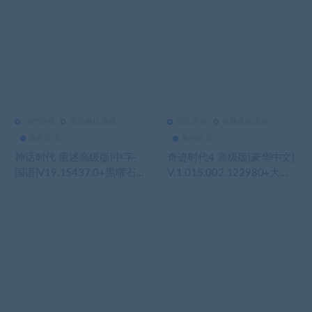
解锁-全DLC-支持手柄|解压
即撸|
动作游戏
电脑单机游戏
动作游戏
电脑单机游戏
538
0
动作游戏
432
0
动作游戏
角色扮演
角色扮演
神话时代 重述高级版|中字-
奇迹时代4 高级版|豪华中文|
国语|V19.15437.0+黑曜石
V.1.015.002.122980+大法
之镜DLC-全季票-新纪元+全
师的秘辛DLC-全扩展+全季
DLC+季票|解压即撸|
票+全DLC+修改器|解压即撸|