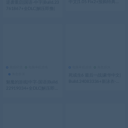
中文|1.05 Fix2+预购特典
逆袭重启|国语-中字|Build.23
+全DLC+MOD合集|解压即
761867+全DLC|解压即撸|
撸|
模拟经营
电脑单机游戏
电脑单机游戏
角色扮演
482
0
模拟经营
227
0
电脑单机游戏
角色扮演
死或生6 最后一战|豪华中文|
Build.24083336+新泳衣-幻
魅魔的游戏|中字-国语|Build.
樱千落三十一神座-全角色解
22919034+全DLC|解压即
锁-全DLC-支持手柄|解压即
撸|
撸|