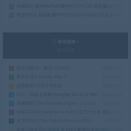
电锯甜心 重制(RePOP)|豪华中文|V1.20-血雨重生-斩梦之歌+全DLC|解压即撸|
9
热度(457)
奇迹时代4 高级版|豪华中文|V.1.015.003.123307+大法师的秘辛DLC-全扩展+全季票+全DLC+修改器|解压即撸|
10
热度(367)
射击游戏 >
设计游戏
使命召唤10：幽灵/COD10
1
热度(2.67K)
番茄之道2/Tomato Way 2
2
热度(2.09K)
反恐精英:CS虎王单机版
3
热度(2.24K)
抗日：血战上海滩/Shanghai Blood of War
4
热度(2.31K)
水獭帝国/The Otterman Empire（v1.0.6）
5
热度(2.08K)
铳墓G.O.R.E(Gungrave G.O.R.E) 官方中文版 第三人称动作射击游戏 33G
6
热度(2.14K)
木卫四协议/The Callisto Protocol 80G
7
热度(1.9K)
使命召唤®:现代战争® III 2023|豪华中文|Build.19183238-灭世危机-丧尸围城|解压即撸|
8
热度(2.28K)