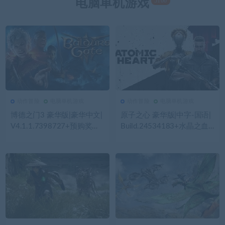
5100
电脑单机游戏
动作冒险
电脑单机游戏
动作冒险
电脑单机游戏
114
0
动作冒险
114
0
动作冒险
博德之门3 豪华版|豪华中文|
原子之心 豪华版|中字-国语|
V4.1.1.7398727+预购奖励
Build.24534183+水晶之血D
+全DLC+修改器|解压即撸|
LC-钢铁审判-幻影追杀+全D
LC+修改器|解压即撸|