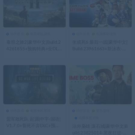
动作游戏
电脑单机游戏
动作游戏
电脑单机游戏
214
0
动作游戏
441
0
动作游戏
泰坦之旅2|豪华中文|Build.2
生或死6 最后一战|豪华中文|
4261855+预购特典+全DLC
Build.23961663+新泳衣-幻
+修改器-支持手柄|解压即撸|
樱千落三十一神座-全角色解
锁-全DLC-支持手柄|解压即
撸|
动作游戏
电脑单机游戏
动作游戏
射击游戏
417
0
动作游戏
426
0
动作游戏
电脑单机游戏
盟军敢死队 起源|中字-国语|
V1.7.0+誓死不弃DLC+预购
法外枭雄 滚石城|豪华中文|B
特典+全DLC-支持手柄|解压
uild.23825014-黑夜狂徒-铁