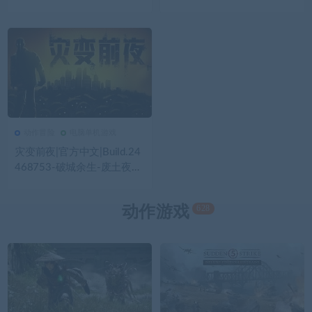
巡+全DLC|解压即撸|
解压即撸|
动作冒险
电脑单机游戏
159
0
动作冒险
灾变前夜|官方中文|Build.24
468753-破城余生-废土夜行
+全DLC|解压即撸|
628
动作游戏