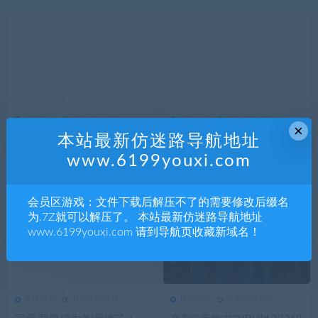
模拟经营
电脑单机游戏
模拟经营
电脑单机游戏
524
0
模拟经营
484
0
模拟经营
×
本站最新仿迷路导航地址
牧场物语 来吧! 风之繁华集
都市 天际线2|豪华中文|V1.
市|豪华中文|V1.5.0+预购特
5.10F1+预购特典+全季票
www.6199youxi.com
典+全DLC|解压即撸|
+全DLC+修改器|解压即撸|
会员区游戏：文件下载后解压不了的需要修改后缀名
为.7Z就可以解压了。 本站最新仿迷路导航地址
www.6199youxi.com 请到导航页收藏新域名！
模拟经营
电脑单机游戏
模拟经营
电脑单机游戏
819
0
模拟经营
753
0
模拟经营