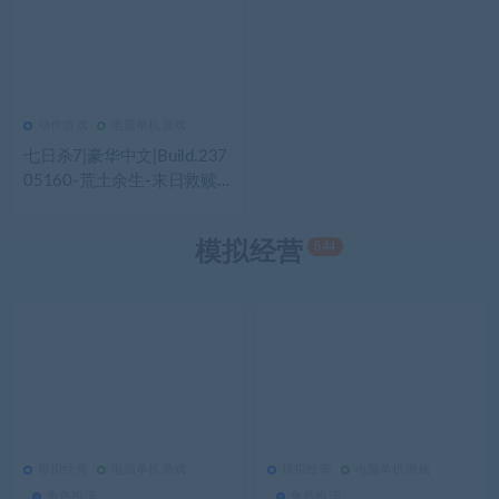
动作游戏
电脑单机游戏
441
0
动作游戏
七日杀7|豪华中文|Build.237
05160-荒土余生-末日救赎-
沙盒+全DLC|解压即撸|
644
模拟经营
模拟经营
电脑单机游戏
模拟经营
电脑单机游戏
384
0
模拟经营
482
0
模拟经营
角色扮演
角色扮演