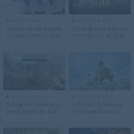
电脑单机游戏
角色扮演
电脑单机游戏
策略游戏
186
0
电脑单机游戏
162
0
电脑单机游戏
蓝色反射 少女们的奇迹|豪华
七日杀7|豪华中文|Build.244
中文|Build.23444832+全DL
36778-荒土余生-末日救赎-
C|解压即撸|
沙盒+全DLC|解压即撸|
动作游戏
电脑单机游戏
电脑单机游戏
角色扮演
155
0
动作游戏
158
0
电脑单机游戏
突袭5|豪华中文|Build.24315
莉莉幻想曲 Lily Fantasia|官
248+法国 光辉之路+全DLC|
方中文|Build.24476251+全
解压即撸|
DLC|解压即撸|