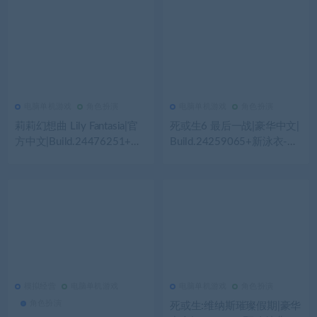
电脑单机游戏
角色扮演
电脑单机游戏
角色扮演
158
0
电脑单机游戏
145
0
电脑单机游戏
莉莉幻想曲 Lily Fantasia|官
死或生6 最后一战|豪华中文|
方中文|Build.24476251+全
Build.24259065+新泳衣-幻
DLC|解压即撸|
樱千落三十一神座-全角色解
锁-全DLC-支持手柄|解压即
撸|
模拟经营
电脑单机游戏
电脑单机游戏
角色扮演
384
0
模拟经营
439
0
电脑单机游戏
角色扮演
死或生:维纳斯璀璨假期|豪华