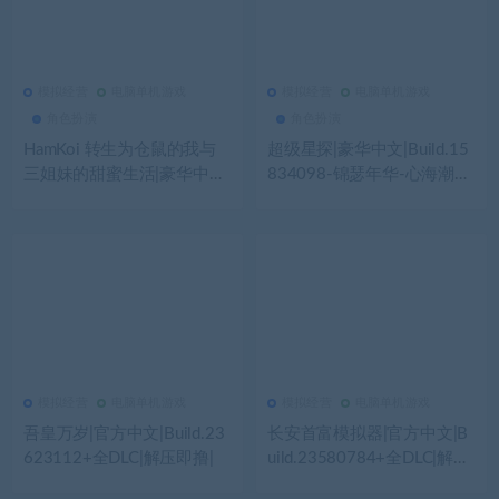
模拟经营
电脑单机游戏
模拟经营
电脑单机游戏
247
0
模拟经营
569
0
模拟经营
角色扮演
角色扮演
HamKoi 转生为仓鼠的我与
超级星探|豪华中文|Build.15
三姐妹的甜蜜生活|豪华中文|
834098-锦瑟年华-心海潮汐
Build.22863007+全DLC|解
+全DLC|解压即撸|
压即撸|
模拟经营
电脑单机游戏
模拟经营
电脑单机游戏
723
0
模拟经营
688
0
模拟经营
吾皇万岁|官方中文|Build.23
长安首富模拟器|官方中文|B
623112+全DLC|解压即撸|
uild.23580784+全DLC|解压
即撸|