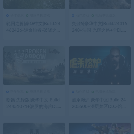
动作游戏
电脑单机游戏
动作游戏
电脑单机游戏
150
0
动作游戏
155
0
动作游戏
轮回之兽|豪华中文|Build.24
突袭5|豪华中文|Build.24315
462426-逆命旅者-破晓之战
248+法国 光辉之路+全DLC|
+预购特典+全DLC|解压即撸|
解压即撸|
动作游戏
电脑单机游戏
动作游戏
电脑单机游戏
154
0
动作游戏
225
0
动作游戏
断箭 先锋版|豪华中文|Build.
虐杀熔炉|豪华中文|Build.24
24451071+波罗的海营DLC-
205500+深层禁区DLC-熔血
钢铁洪流-步履杀阵+全DLC
战魂-破狱重生+全DLC-支持
+修改器|解压即撸|
手柄|解压即撸|