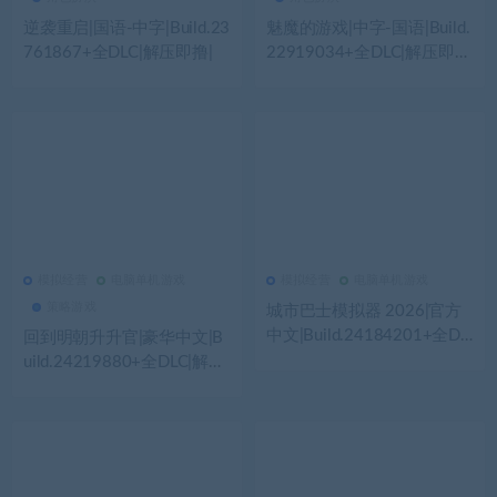
逆袭重启|国语-中字|Build.23
魅魔的游戏|中字-国语|Build.
761867+全DLC|解压即撸|
22919034+全DLC|解压即
撸|
模拟经营
电脑单机游戏
模拟经营
电脑单机游戏
339
0
模拟经营
213
0
模拟经营
策略游戏
城市巴士模拟器 2026|官方
中文|Build.24184201+全DL
回到明朝升升官|豪华中文|B
C|解压即撸|
uild.24219880+全DLC|解压
即撸|