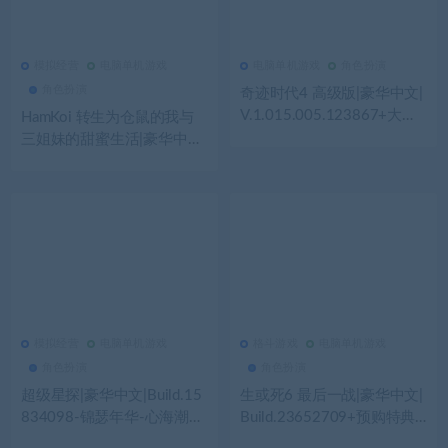
模拟经营
电脑单机游戏
电脑单机游戏
角色扮演
247
0
模拟经营
214
0
电脑单机游戏
角色扮演
奇迹时代4 高级版|豪华中文|
V.1.015.005.123867+大法
HamKoi 转生为仓鼠的我与
师的秘辛DLC-全扩展+全季
三姐妹的甜蜜生活|豪华中文|
票+全DLC+修改器|解压即撸|
Build.22863007+全DLC|解
压即撸|
模拟经营
电脑单机游戏
格斗游戏
电脑单机游戏
569
0
模拟经营
392
0
格斗游戏
角色扮演
角色扮演
超级星探|豪华中文|Build.15
生或死6 最后一战|豪华中文|
834098-锦瑟年华-心海潮汐
Build.23652709+预购特典-
+全DLC|解压即撸|
幻樱千落三十一神座-全角色