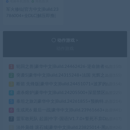
电脑单机游戏
角色扮演
536
0
电脑单机游戏
军火修仙|官方中文|Build.23
786004+全DLC|解压即撸|
动作游戏 >
动作游戏
轮回之兽|豪华中文|Build.24462426-逆命旅者-破晓之战+预购特典+全DLC|解压即撸|
1
热度(150)
突袭5|豪华中文|Build.24315248+法国 光辉之路+全DLC|解压即撸|
2
热度(155)
断箭 先锋版|豪华中文|Build.24451071+波罗的海营DLC-钢铁洪流-步履杀阵+全DLC+修改器|解压即撸|
3
热度(154)
虐杀熔炉|豪华中文|Build.24205500+深层禁区DLC-熔血战魂-破狱重生+全DLC-支持手柄|解压即撸|
4
热度(225)
泰坦之旅2|豪华中文|Build.24261855+预购特典+全DLC+修改器-支持手柄|解压即撸|
5
热度(214)
生或死6 最后一战|豪华中文|Build.23961663+新泳衣-幻樱千落三十一神座-全角色解锁-全DLC-支持手柄|解压即撸|
6
热度(441)
盟军敢死队 起源|中字-国语|V1.7.0+誓死不弃DLC+预购特典+全DLC-支持手柄|解压即撸|
7
热度(417)
法外枭雄 滚石城|豪华中文|Build.23825014-黑夜狂徒-铁血帮派+预购特典+全DLC+多人模式|解压即撸|
8
热度(426)