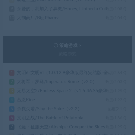
8
热度(1.94K)
亲爱的，我加入了异教/Honey, I Joined a Cult（v0.3.027）
9
热度(2.08K)
大制药厂/Big Pharma
10
热度(2.04K)
策略游戏 >
策略游戏
文明6-文明VI（1.0.12.9豪华版最终完结版-全DLC+季票+含5/4/3/）
1
热度(2.64K)
大将军：罗马/Imperator: Rome（v2.0）
2
热度(2.03K)
无尽太空2/Endless Space 2（v1.5.46.S5豪华版）
3
热度(1.95K)
基恩Kine
4
热度(1.92K)
杀戮尖塔/Slay the Spire（v2.2）
5
热度(2.1K)
文明之战/The Battle of Polytopia
6
热度(1.86K)
飞艇：征服天空/Airships: Conquer the Skies
7
热度(1.95K)