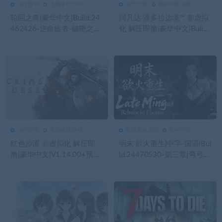
动作游戏
电脑单机游戏
动作冒险
电脑单机游戏
150
0
动作游戏
105
0
动作冒险
轮回之兽|豪华中文|Build.24
阿凡达 潘多拉边境™ 非虚拟
462426-逆命旅者-破晓之战
化 解压即撸|豪华中文|Build.
+预购特典+全DLC|解压即撸|
22429549+预购特典+全DL
C+修改器|解压即撸|
动作冒险
电脑单机游戏
电脑单机游戏
角色扮演
122
0
动作冒险
293
0
电脑单机游戏
红色沙漠 非虚拟化 解压即
明末 欲火重生|中字-国语|Bui
撸|豪华中文|V1.14.00+预购
ld.24470530-第三章[弯弓射
特典+全DLC+修改器|解压即
大雕]-逆脉碎劲-寒锋踏月
撸|
+全DLC|解压即撸|