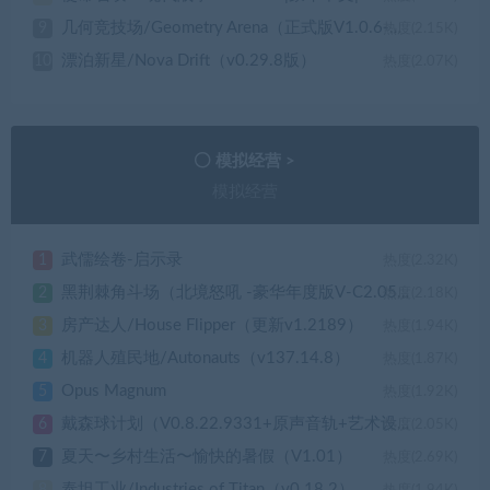
几何竞技场/Geometry Arena（正式版V1.0.6-传说升级）
9
热度(2.15K)
漂泊新星/Nova Drift（v0.29.8版）
10
热度(2.07K)
模拟经营 >
模拟经营
武儒绘卷-启示录
1
热度(2.32K)
黑荆棘角斗场（北境怒吼 -豪华年度版V-C2.05+全DLC ）
2
热度(2.18K)
房产达人/House Flipper（更新v1.2189）
3
热度(1.94K)
机器人殖民地/Autonauts（v137.14.8）
4
热度(1.87K)
Opus Magnum
5
热度(1.92K)
戴森球计划（V0.8.22.9331+原声音轨+艺术设定集）
6
热度(2.05K)
夏天〜乡村生活〜愉快的暑假（V1.01）
7
热度(2.69K)
泰坦工业/Industries of Titan（v0.18.2）