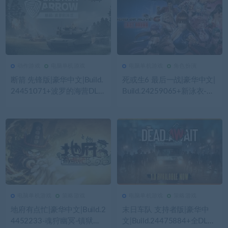
动作游戏
电脑单机游戏
电脑单机游戏
角色扮演
154
0
动作游戏
145
0
电脑单机游戏
断箭 先锋版|豪华中文|Build.
死或生6 最后一战|豪华中文|
24451071+波罗的海营DLC-
Build.24259065+新泳衣-幻
钢铁洪流-步履杀阵+全DLC
樱千落三十一神座-全角色解
+修改器|解压即撸|
锁-全DLC-支持手柄|解压即
撸|
电脑单机游戏
策略游戏
电脑单机游戏
策略游戏
186
0
电脑单机游戏
157
0
电脑单机游戏
地府有点忙|豪华中文|Build.2
末日车队 支持者版|豪华中
4452233-魂狩幽冥-镇狱天
文|Build.24475884+全DLC|