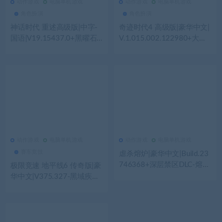
动作游戏
电脑单机游戏
动作游戏
电脑单机游戏
538
0
动作游戏
432
0
动作游戏
角色扮演
角色扮演
神话时代 重述高级版|中字-
奇迹时代4 高级版|豪华中文|
国语|V19.15437.0+黑曜石
V.1.015.002.122980+大法
之镜DLC-全季票-新纪元+全
师的秘辛DLC-全扩展+全季
DLC+季票|解压即撸|
票+全DLC+修改器|解压即撸|
动作游戏
电脑单机游戏
动作游戏
电脑单机游戏
439
0
动作游戏
426
0
动作游戏
赛车竞技
虐杀熔炉|豪华中文|Build.23
746368+深层禁区DLC-熔血
极限竞速 地平线6 传奇版|豪
战魂-破狱重生+全DLC-支持
华中文|V375.327-黑域疾掠-
手柄|解压即撸|
寒流破界+预购特典+全DLC-
支持手柄|解压即撸|Forza Ho
rizon 6