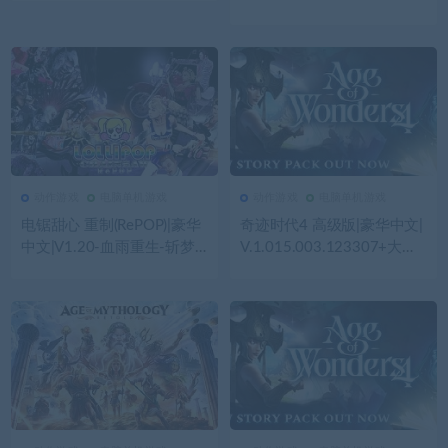
即撸|
血帮派+预购特典+全DLC+多
人模式|解压即撸|
动作游戏
电脑单机游戏
动作游戏
电脑单机游戏
457
0
动作游戏
367
0
动作游戏
电锯甜心 重制(RePOP)|豪华
奇迹时代4 高级版|豪华中文|
中文|V1.20-血雨重生-斩梦
V.1.015.003.123307+大法
之歌+全DLC|解压即撸|
师的秘辛DLC-全扩展+全季
票+全DLC+修改器|解压即撸|