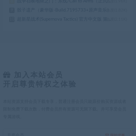
战争召唤地狱之门：东线/Call to Arms（正式版）
8
热度(1.96K)
骰子遗产（豪华版-Build.7195733+原声音乐）
9
热度(1.82K)
超新星战术(Supernova Tactics) 官方中文版 策略游戏&自走棋 1.8G
10
热度(2.11K)
加入本站会员
开启尊贵特权之体验
本站资源支持会员下载专享，普通注册会员只能原价购买资源或者
限制免费下载次数，付费会员所有资源可无限下载。并可享受会员
专属游戏。
月度会员
限时优惠