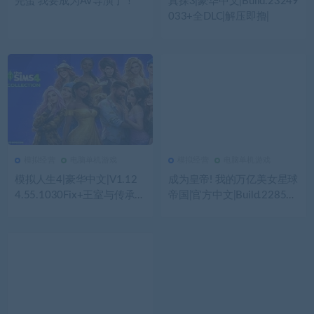
完蛋 我要成为AV导演了！
真探3|豪华中文|Build.23249
033+全DLC|解压即撸|
模拟经营
电脑单机游戏
模拟经营
电脑单机游戏
743
0
模拟经营
1.09K
0
模拟经营
模拟人生4|豪华中文|V1.12
成为皇帝! 我的万亿美女星球
4.55.1030Fix+王室与传承D
帝国|官方中文|Build.228563
LC+全季票+全DLC+全资料
44+全DLC|解压即撸|
片|解压即撸|