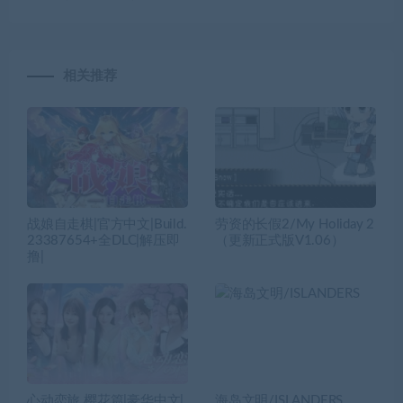
相关推荐
战娘自走棋|官方中文|Build.
劳资的长假2/My Holiday 2
23387654+全DLC|解压即
（更新正式版V1.06）
撸|
心动恋旅 樱花篇|豪华中文|
海岛文明/ISLANDERS