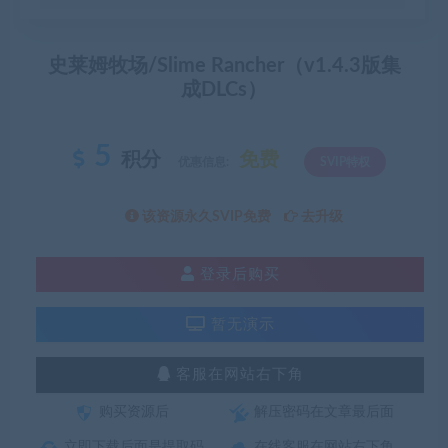
史莱姆牧场/Slime Rancher（v1.4.3版集
成DLCs）
5
积分
免费
优惠信息:
SVIP特权
该资源永久SVIP免费
去升级
登录后购买
暂无演示
客服在网站右下角
购买资源后
解压密码在文章最后面
立即下载后面是提取码
在线客服在网站右下角