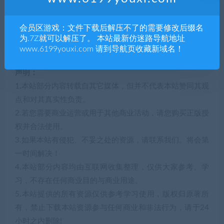
显卡: 512MB VRAM
会员区游戏：文件下载后解压不了的需要修改后缀名
DirectX 版本: 11
为.7Z就可以解压了。 本站最新仿迷路导航地址
www.6199youxi.com 请到导航页收藏新域名！
存储空间: 需要 1 GB 可用空间
声明：
1.本站部分内容转载自其它媒体，但并不代表本站赞同其观
点和对其真实性负责。
2.若您需要商业运营或用于其他商业活动，请您购买正版授
权并合法使用。
3.如果本站有侵犯、不妥之处的资源，请联系我们。将会第
一时间解决！
4.本站部分内容均由互联网收集整理，仅供大家参考、学
习，不存在任何商业目的与商业用途。
5.本站提供的所有资源仅供参考学习使用，版权归原著所
有，禁止下载本站资源参与任何商业和非法行为，请于24
小时之内删除!