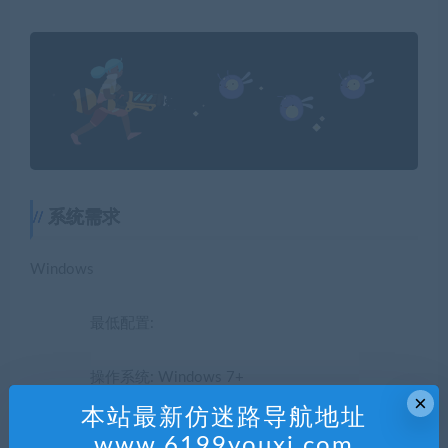
系统需求
Windows
最低配置:
操作系统: Windows 7+
×
处理器: 2.2GHz Dual Core
本站最新仿迷路导航地址
www.6199youxi.com
内存: 4 GB RAM