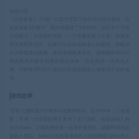
游戏介绍
《合金装备5：幻痛》以架空背景下的全球冷战为题材，在
合金装备5幻痛中，斯内克昏迷了9年时间。他失去了大部
分的能力，在这段时间里，一个恶魔也逃了出来。游戏采
用开放世界设定，玩家可以自由选择潜入的路径、攻略的
方式和脱逃的路线，使得游戏更多元化。游戏拥有写实的
画面风格和紧张刺激的游玩体验，旨在提供一流的代入
感。同时采用FOX引擎制作在游戏画面上有相当不俗的表
现。
游戏故事
“苏联入侵阿富汗令美苏冷战更加恶化。在1984年，一名独
眼，带有一支假臂的男子来到了这个国家。知道他的人称
他为Snake。之前的身份是一名传奇雇佣兵，随着时间的流
逝被人遗忘。Snake之前曾被美国私人情报网络Cipher致入