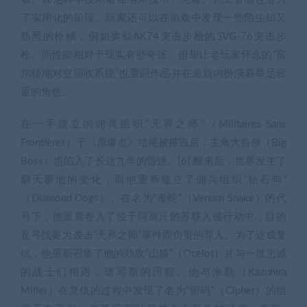
了实用化的阶段。玩家还可以在游戏中发现一些陌生却又
熟悉的枪械，例如类似AK74突击步枪的SVG-76突击步
枪。而性能相对于现实有些夸张、但却让老玩家怀念的“富
尔顿地对空回收系统”也重回作品并在游戏内扮演着举足轻
重的角色。
在一手建立的佣兵组织“无界之师”（Militaires Sans
Frontières）于《原爆点》结尾被摧毁后，主角大首领（Big
Boss）也陷入了长达九年的昏迷。[6] 醒来后，世界发生了
翻天覆地的变化，而他重新建立了佣兵组织“钻石狗”
（Diamond Dogs）。在名为“毒蛇”（Venom Snake）的代
号下，他重新卷入了位于阿富汗的苏联入侵行动中，目的
是寻找要为袭击“无界之师”事件而负责的罪人。为了达成复
仇，他重新召集了他的劲敌“山猫”（Ocelot）并与一批忠诚
的战士们相遇，谱写新的历程。他与米勒（Kazuhira
Miller）在复仇的过程中发现了名为“密码”（Cipher）的组