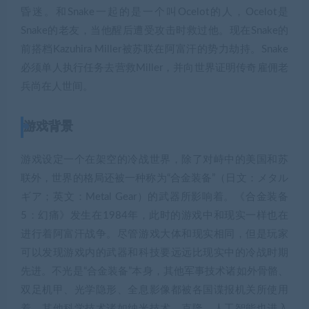
昏迷。和Snake一起的是一个叫Ocelot的人，Ocelot是
Snake的老友，当他醒后遭受攻击时救过他。现在Snake的
前搭档Kazuhira Miller被苏联在阿富汗的势力劫持。Snake
必须单人执行任务去营救Miller，并向世界证明传奇雇佣老
兵尚在人世间。
游戏背景
游戏设定一个在架空的冷战世界，除了对峙中的美国和苏
联外，世界的格局还被一种称为“合金装备”（日文：メタル
ギア；英文：Metal Gear）的武器所影响着。《合金装备
5：幻痛》发生在1984年，此时的游戏中和现实一样也在
进行着阿富汗战争。尽管游戏大体和现实相同，但是玩家
可以发现游戏内的武器和科技要远远比现实中的冷战时期
先进。不光是“合金装备”本身，其他军事技术诸如外骨骼、
双足机甲、光学隐形、全息影像都被各国谍报机关所使用
着。其他科学技术诸如纳米技术、克隆、人工智能也进入