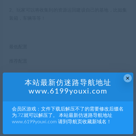
2、玩家可以将收集到的资源运回建设自己的基地，比如集
装箱，车辆等等！
最低配置
推荐配置
×
Windows 7 64bit
Windows 7 64bit
本站最新仿迷路导航地址
操作系统
or better
or better
www.6199youxi.com
Intel Core i5-4460
Intel Core ii7-4790
会员区游戏：文件下载后解压不了的需要修改后缀名
CPU
or better
or better
为.7Z就可以解压了。 本站最新仿迷路导航地址
www.6199youxi.com 请到导航页收藏新域名！
内存
4GB RAM
8GB RAM