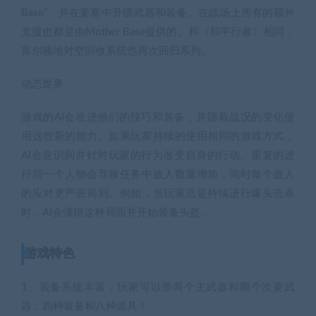
Base”，并在要塞中升级武器和装备。在战场上所有的额外
支援也都是由Mother Base提供的。和《和平行者》相同，
富尔顿地对空回收系统也再次回归系列。
动态世界
游戏的AI会改进他们的技巧和装备，并随着战况的变化使
用这些新的能力。如果玩家持续的使用相同的游戏方式，
AI会意识到并针对玩家的行为改变自身的行动。重复的进
行同一个人物会导致任务中敌人数量增加，同时每个敌人
的应对更严密周到。例如，当玩家总是持续进行爆头击杀
时，AI会懂得这种局面并开始装备头盔。
游戏特色
1、装备系统丰富，玩家可以带两个主武器和两个次要武
器，四种装备和八种道具！