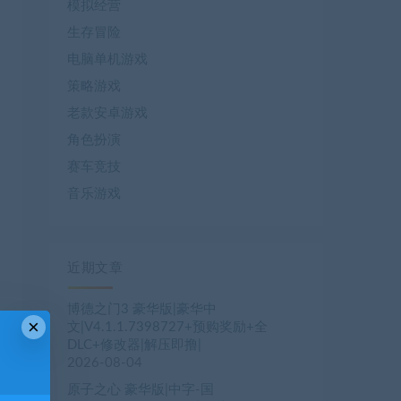
模拟经营
生存冒险
电脑单机游戏
策略游戏
老款安卓游戏
角色扮演
赛车竞技
音乐游戏
近期文章
博德之门3 豪华版|豪华中
×
文|V4.1.1.7398727+预购奖励+全
DLC+修改器|解压即撸|
2026-08-04
原子之心 豪华版|中字-国