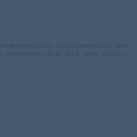
富的配音演员前往伦敦的OMUK工作室进行了游戏的英文配音工作。原声
让你沉浸在基因特工的世界中。
只是一款单机游戏，多人联机的体验将超乎以往，队友间的掩护，突进，
万化，你可以搭档默契的好友，一起面对更艰难的挑战，亦或是与