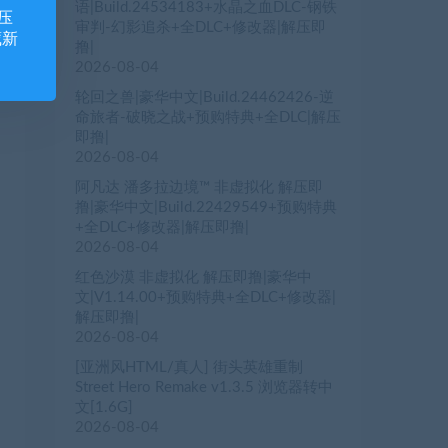
语|Build.24534183+水晶之血DLC-钢铁
压
审判-幻影追杀+全DLC+修改器|解压即
藏新
撸|
2026-08-04
轮回之兽|豪华中文|Build.24462426-逆
命旅者-破晓之战+预购特典+全DLC|解压
即撸|
2026-08-04
阿凡达 潘多拉边境™ 非虚拟化 解压即
撸|豪华中文|Build.22429549+预购特典
+全DLC+修改器|解压即撸|
2026-08-04
红色沙漠 非虚拟化 解压即撸|豪华中
文|V1.14.00+预购特典+全DLC+修改器|
解压即撸|
2026-08-04
[亚洲风HTML/真人] 街头英雄重制
Street Hero Remake v1.3.5 浏览器转中
文[1.6G]
2026-08-04