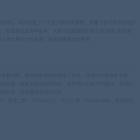
n视角射击RPG。我们创造了一个宏大的世界版图，搭建了各式各样的城市
、创造并完成各种任务。大家可以跟随我们的主角“伯恩-皮耶龙”
旧人类世界灭亡的真相，彻查故事幕后的黑手。
鉴等新功能，游戏的数据结构发生了改变，导致此次新版本上线
启征程，体验全新的游戏内容。虽然我们仍处于EA版本，但我们
提供补偿，补偿通知会另行公告。
，官方二群：347984121，官方三群：723385280，官方联机