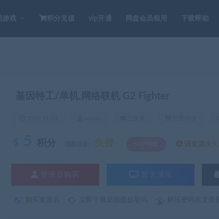
员游戏
积分充值
vip开通
网盘会员租用
下载帮助
基因特工/单机.网络联机 G2 Fighter
2021-11-01
admin
已收录
已售20次
5
积分
免费
该资源永久S
优惠信息:
SVIP特权
登录后购买
暂无演示
购买资源后
立即下载后面是提取码
解压密码在文章