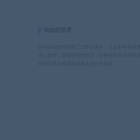
生动的配音
我们邀请到了Doug Cockle等十余位经验丰
语音赋予角色鲜活的生命力，使故事更加立体，
欢快的联机
精心打造的联机模式让《G2 Fighter》不再
火力支援，技能搭配和战术安排都将使战局千变