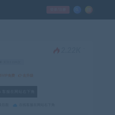
登录/注册
。
2.22K
关注2.22K次
VIP免费
去升级
客服在网站右下角
最后面
在线客服在网站右下角