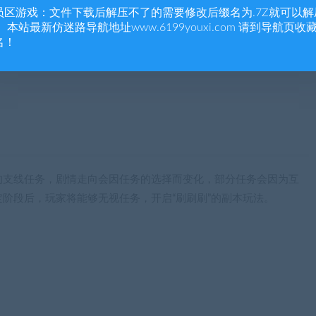
员区游戏：文件下载后解压不了的需要修改后缀名为.7Z就可以解
 本站最新仿迷路导航地址www.6199youxi.com 请到导航页收
名！
的支线任务，剧情走向会因任务的选择而变化，部分任务会因为互
阶段后，玩家将能够无视任务，开启“刷刷刷”的副本玩法。