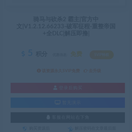
骑马与砍杀2 霸主|官方中
文|V1.2.12.66233-破军征程-重整帝国
+全DLC|解压即撸|
5
积分
免费
优惠信息:
SVIP特权
该资源永久SVIP免费
去升级
登录后购买
暂无演示
客服在网站右下角
购买资源后
解压密码在文章最后面