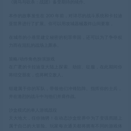
《骑马与砍杀：战团》备受期待的续作。
本作的故事发生在 200 年前，对详尽的战斗系统和卡拉迪
亚世界进行了扩展。你可以用攻城器械轰炸山间要塞，
在城市的小巷里建立秘密的犯罪帝国，还可以为了争夺权
力而在混乱的战场上厮杀。
策略/动作角色扮演游戏
在广袤的卡拉迪亚大陆上探索、劫掠、征服，在此期间你
将结交朋友，也将树立敌人。
组建属于你的军队，带领他们冲锋陷阵。指挥你的士兵，
并在激烈的战斗中与他们并肩作战。
沙盒模式的单人游戏战役
天大地大，任你驰骋！在动态沙盒世界中为了变强而踏上
属于自己的大冒险。玩家每次通关都将拥有不同的游戏体