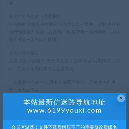
验。
庞大的角色创建与进度系统
根据你的游戏风格创建并培养你自己的角色。通过执行各
种行动来提升技能，在此期间你将获得一系列特长，以体
现你对某一项天赋的精通。
真实的经济系统
在模拟出的封建时代经济系统中观察货品供应情况的变
化，你将发现无论是熏香还是战马，
一切货品的价格都会因供求关系而波动。即使生在乱世，
商机也无处不在。
×
本站最新仿迷路导航地址
试试率先将粮食运到一座刚遭到过围攻而饥肠辘辘的城镇
www.6199youxi.com
贩卖，或是重新打开强盗肆虐的商路吧。
多人游戏模式
会员区游戏：文件下载后解压不了的需要修改后缀名