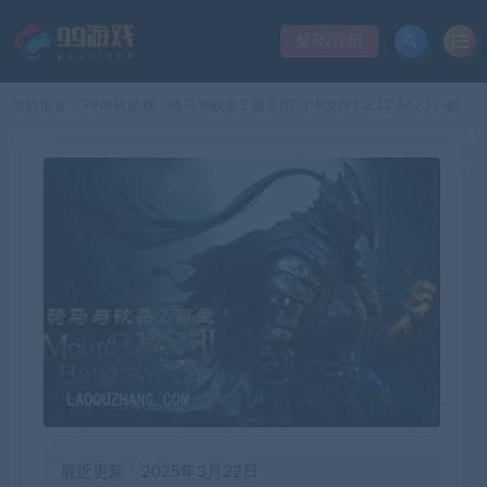
登录/注册
当前位置：
99单机游戏
骑马与砍杀2 霸主|官方中文|V1.2.12.66233-破军征程-重整帝国+全DLC|解压即撸|
>
最近更新：2025年3月22日