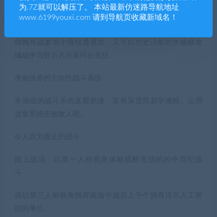
在多种多样的多人游戏模式中与来自全世界的玩家切磋战
为.7Z就可以解压了。 本站最新仿迷路导航地址
www.6199youxi.com 请到导航页收藏新域名！
斗与战术技巧吧。
你既可以参加小规模遭遇战，又可以在史诗般的大规模攻
城战中与数百名玩家同台竞技。
考验技术的方向性战斗系统
本游戏的战斗系统直观易懂、富有深度而易学难精。运用
这套系统击败敌人吧。
令人叹为观止的战斗
踏上战场，以第一人称视角体验残酷无情的的中世纪战
斗，
或以第三人称视角指挥画面中成百上千个拥有详尽人工智
能的单位。