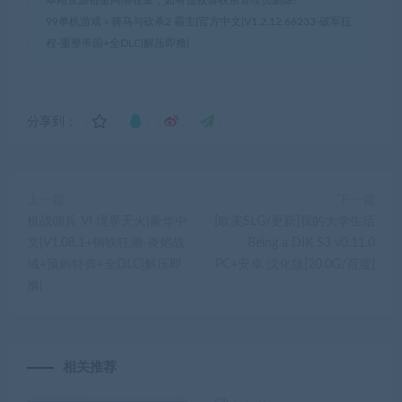
99单机游戏
»
骑马与砍杀2 霸主|官方中文|V1.2.12.66233-破军征
程-重整帝国+全DLC|解压即撸|
分享到：
上一篇
下一篇
机战佣兵 VI 境界天火|豪华中
[欧美SLG/更新]我的大学生活
文|V1.08.1+钢铁狂潮-炎焰战
Being a DIK S3 v0.11.0
域+预购特典+全DLC|解压即
PC+安卓 汉化版[20.0G/百度]
撸|
相关推荐