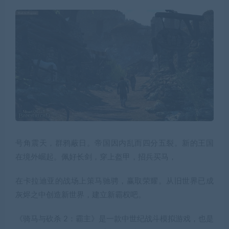
号角震天，群鸦蔽日。帝国因内乱而四分五裂。新的王国
在境外崛起。佩好长剑，穿上盔甲，招兵买马，
在卡拉迪亚的战场上策马驰骋，赢取荣耀。从旧世界已成
灰烬之中创造新世界，建立新霸权吧。
《骑马与砍杀 2：霸主》是一款中世纪战斗模拟游戏，也是