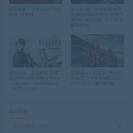
罪恶装备：斗争/GUILTY G
终点站 僵尸幸存者|豪华中
EAR -STRIVE-
文|Build.20219421+绝命突
围DLC-黑暗囚徒-毁灭末日|
解压即撸|
虚时异境：迷离时空 双重
世界摩托大奖赛26 MotoG
版 /DYSCHRONIA: Chrono
P 26|官方中文|Build.24123
s Alternate – Dual Edition
695+全DLC|解压即撸|
（更新v1.0.0）
游戏搜索