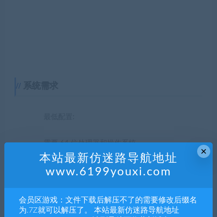
系统需求
最低配置:
需要 64 位处理器和操作系统
×
本站最新仿迷路导航地址
操作系统: WIN7-64 bit
www.6199youxi.com
处理器: Intel i3-2100 / AMD A8-5600k
内存: 4 GB RAM
会员区游戏：文件下载后解压不了的需要修改后缀名
显卡: GeForce GTX 630 / Radeon HD 6570
为.7Z就可以解压了。 本站最新仿迷路导航地址