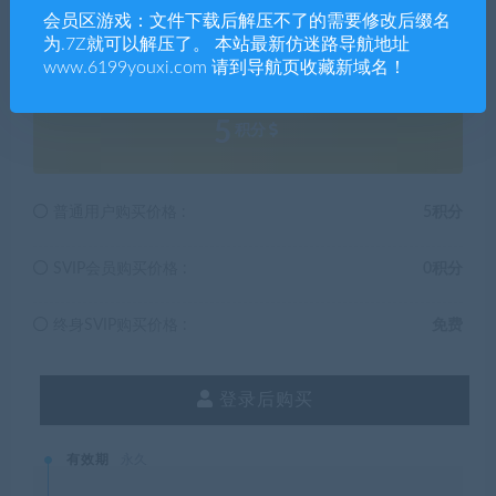
会员区游戏：文件下载后解压不了的需要修改后缀名
解压码527131
为.7Z就可以解压了。 本站最新仿迷路导航地址
www.6199youxi.com 请到导航页收藏新域名！
5
积分
普通用户购买价格 :
5积分
SVIP会员购买价格 :
0积分
终身SVIP购买价格 :
免费
登录后购买
有效期
永久