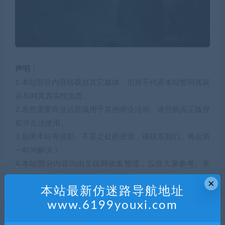
声明：
1.本站部分内容转载自其它媒体，但并不代表本站赞同其观
点和对其真实性负责。
2.若您需要商业运营或用于其他商业活动，请您购买正版授
权并合法使用。
3.如果本站有侵犯、不妥之处的资源，请联系我们。将会第
一时间解决！
4.本站部分内容均由互联网收集整理，仅供大家参考、学
习，不存在任何商业目的与商业用途。
×
本站最新仿迷路导航地址
5.本站提供的所有资源仅供参考学习使用，版权归原著所
www.6199youxi.com
有，禁止下载本站资源参与任何商业和非法行为，请于24
小时之内删除!