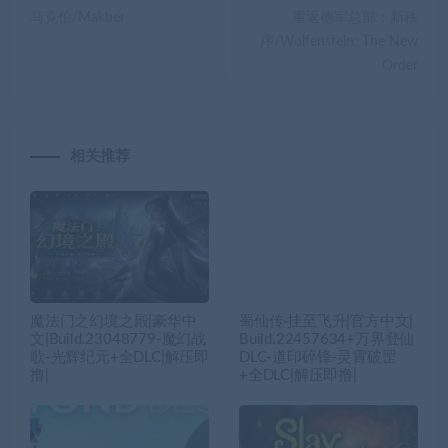
马克伯/Makber
重返德军总部：新秩
序/Wolfenstein: The New
Order
相关推荐
魔法门之幻境之殿|豪华中
蜀仙传·挂至飞升|官方中文|
文|Build.23048779-魔幻战
Build.22457634+万界登仙
歌-光辉纪元+全DLC|解压即
DLC-道印碎锋-灵霄破罡
撸|
+全DLC|解压即撸|