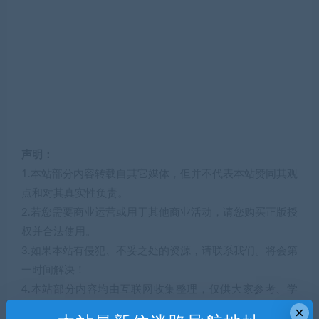
声明：
1.本站部分内容转载自其它媒体，但并不代表本站赞同其观
点和对其真实性负责。
2.若您需要商业运营或用于其他商业活动，请您购买正版授
权并合法使用。
3.如果本站有侵犯、不妥之处的资源，请联系我们。将会第
一时间解决！
4.本站部分内容均由互联网收集整理，仅供大家参考、学
习，不存在任何商业目的与商业用途。
×