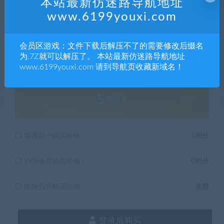
本站最新仿迷路导航地址
5.本站提供的所有资源仅供参考学习使用，版权归原著所
www.6199youxi.com
有，禁止下载本站资源参与任何商业和非法行为，请于24
小时之内删除!
会员区游戏：文件下载后解压不了的需要修改后缀名
为.7Z就可以解压了。 本站最新仿迷路导航地址
解压码489241
www.6199youxi.com 请到导航页收藏新域名！
5
积分
普通用户购买价格 :
5积分
SVIP会员购买价格 :
0积分
终身SVIP购买价格 :
免费
登录后购买