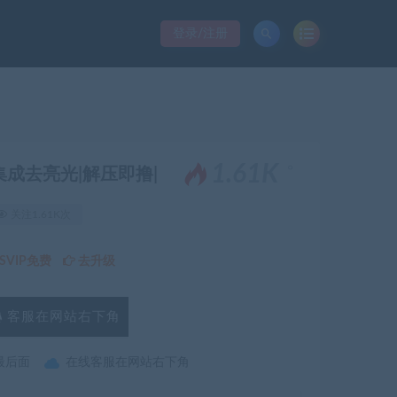
登录/注册
。
1.61K
C+集成去亮光|解压即撸|
关注1.61K次
VIP免费
去升级
客服在网站右下角
最后面
在线客服在网站右下角