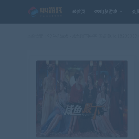
首页
电脑游戏
会
当前位置：
99单机游戏
咸鱼殿下|中字-国语|Build.182350
>