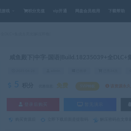
员游戏
积分充值
vip开通
网盘会员租用
下载帮助
39+全DLC+集成去亮光|解压即撸|
咸鱼殿下|中字-国语|Build.18235039+全DL
2025-04-26
admin
已收录
已售24次
5
积分
免费
该资源永久S
优惠信息:
SVIP特权
登录后购买
暂无演示
购买资源后
立即下载后面是提取码
解压密码在文章