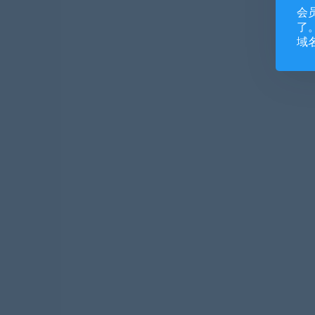
会
了。
域