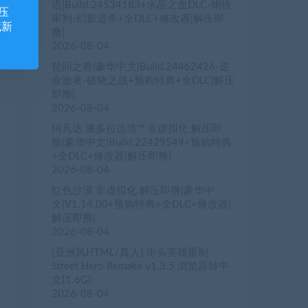
语|Build.24534183+水晶之血DLC-钢铁
压
审判-幻影追杀+全DLC+修改器|解压即
藏新
撸|
2026-08-04
轮回之兽|豪华中文|Build.24462426-逆
命旅者-破晓之战+预购特典+全DLC|解压
即撸|
2026-08-04
阿凡达 潘多拉边境™ 非虚拟化 解压即
撸|豪华中文|Build.22429549+预购特典
+全DLC+修改器|解压即撸|
2026-08-04
红色沙漠 非虚拟化 解压即撸|豪华中
文|V1.14.00+预购特典+全DLC+修改器|
解压即撸|
2026-08-04
[亚洲风HTML/真人] 街头英雄重制
Street Hero Remake v1.3.5 浏览器转中
文[1.6G]
2026-08-04