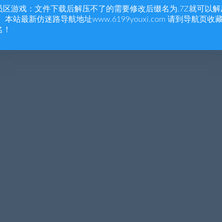
员区游戏：文件下载后解压不了的需要修改后缀名为.7Z就可以解
 本站最新仿迷路导航地址www.6199youxi.com 请到导航页收
名！