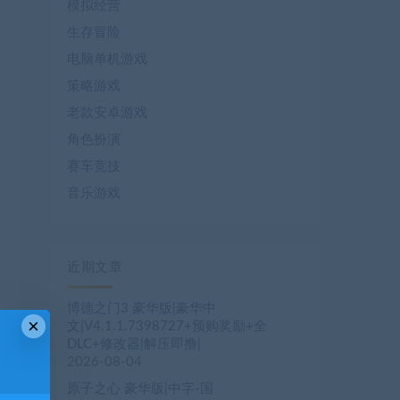
模拟经营
生存冒险
电脑单机游戏
策略游戏
老款安卓游戏
角色扮演
赛车竞技
音乐游戏
近期文章
博德之门3 豪华版|豪华中
×
文|V4.1.1.7398727+预购奖励+全
DLC+修改器|解压即撸|
2026-08-04
原子之心 豪华版|中字-国