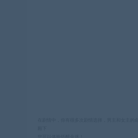
在剧情中，你有很多次剧情选择，男主和女主的
殿下
您可以体验纸醉金迷！