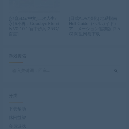
[沙盒SLG/中文]二次人生/
[日式ADV/汉化] 地狱指南
永恒不再：Goodbye Eterni
Hell Guide（ヘルガイド）
ty V0.10.1 官中步兵[2.9G/
アニメーション追加版 [2.6
百度]
G] 阿里网盘下载
游戏搜索
分类
下载帮助
休闲益智
会员游戏