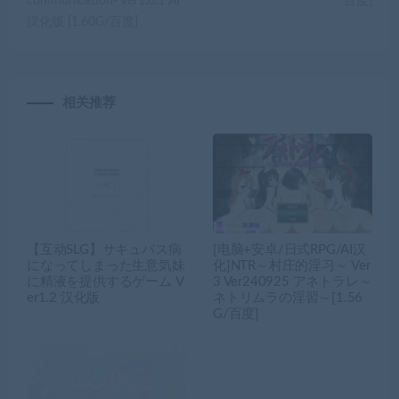
communication- ver1.0.1 AI
百度]
汉化版 [1.60G/百度]
相关推荐
【互动SLG】サキュバス病
[电脑+安卓/日式RPG/AI汉
になってしまった生意気妹
化]NTR～村庄的淫习～ Ver
に精液を提供するゲーム V
3 Ver240925 アネトラレ～
er1.2 汉化版
ネトリムラの淫習～[1.56
G/百度]