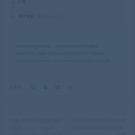
已售
24
最近更新
2025年05月03日
本站资源都是网络收集，如有侵权请联系管理员删除!
99单机游戏
»
[电脑/欧美SLG/高渲染]问题大学 学院情缘
University of Problems v1.6.5 Extended 汉化版[12.8G/百度]
分享到：
上一篇
下一篇
[电脑/日式ADV/更新]性骚扰
[PC+安卓/欧美SLG/汉化]复仇
模拟器 セクニケ-sexual
女神派对V0.09 AI汉化版[8G/