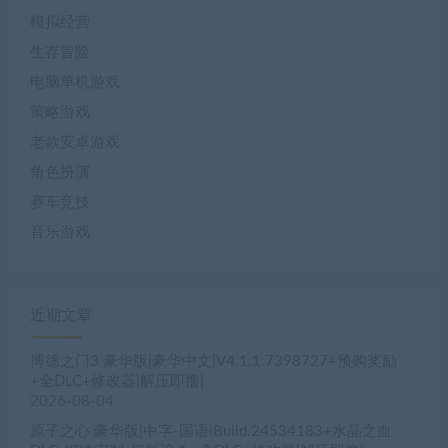
模拟经营
生存冒险
电脑单机游戏
策略游戏
老款安卓游戏
角色扮演
赛车竞技
音乐游戏
近期文章
博德之门3 豪华版|豪华中文|V4.1.1.7398727+预购奖励
+全DLC+修改器|解压即撸|
2026-08-04
原子之心 豪华版|中字-国语|Build.24534183+水晶之血