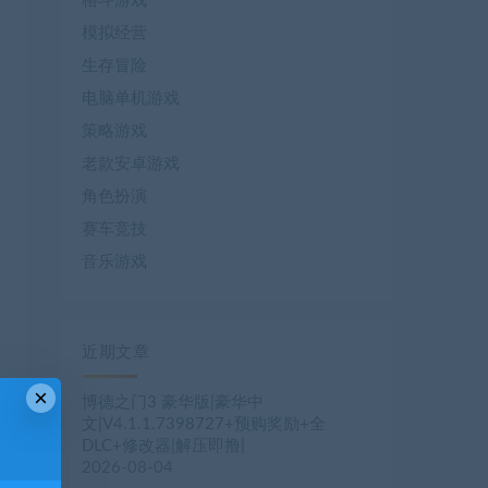
格斗游戏
模拟经营
生存冒险
电脑单机游戏
策略游戏
老款安卓游戏
角色扮演
赛车竞技
音乐游戏
近期文章
×
博德之门3 豪华版|豪华中
文|V4.1.1.7398727+预购奖励+全
DLC+修改器|解压即撸|
2026-08-04