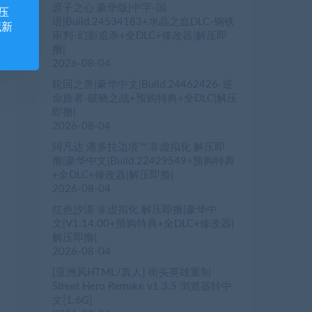
原子之心 豪华版|中字-国
压
语|Build.24534183+水晶之血DLC-钢铁
藏新
审判-幻影追杀+全DLC+修改器|解压即
撸|
2026-08-04
轮回之兽|豪华中文|Build.24462426-逆
命旅者-破晓之战+预购特典+全DLC|解压
即撸|
2026-08-04
阿凡达 潘多拉边境™ 非虚拟化 解压即
撸|豪华中文|Build.22429549+预购特典
+全DLC+修改器|解压即撸|
2026-08-04
红色沙漠 非虚拟化 解压即撸|豪华中
文|V1.14.00+预购特典+全DLC+修改器|
解压即撸|
2026-08-04
[亚洲风HTML/真人] 街头英雄重制
Street Hero Remake v1.3.5 浏览器转中
文[1.6G]