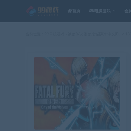
首页
电脑游戏
会
当前位置：
99单机游戏
饿狼传说 群狼之城|豪华中文|Build.1
>