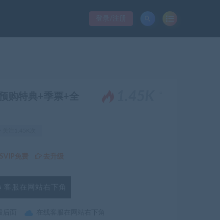
登录/注册
。
1.45K
9+预购特典+季票+全
关注1.45K次
VIP免费
去升级
客服在网站右下角
最后面
在线客服在网站右下角