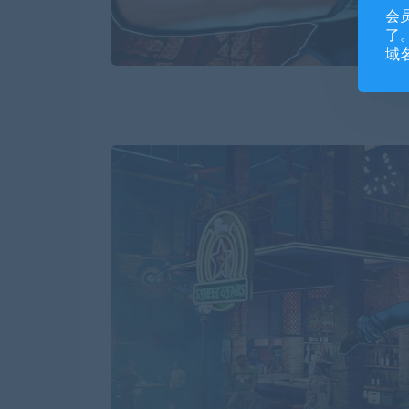
会
了。
域