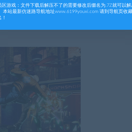
员区游戏：文件下载后解压不了的需要修改后缀名为.7Z就可以解
 本站最新仿迷路导航地址www.6199youxi.com 请到导航页收
名！