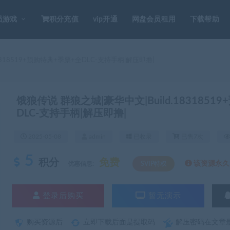
员游戏
积分充值
vip开通
网盘会员租用
下载帮助
8318519+预购特典+季票+全DLC-支持手柄|解压即撸|
饿狼传说 群狼之城|豪华中文|Build.1831851
DLC-支持手柄|解压即撸|
2025-05-08
admin
已收录
已售7次
5
积分
免费
该资源永久S
优惠信息:
SVIP特权
登录后购买
暂无演示
购买资源后
立即下载后面是提取码
解压密码在文章