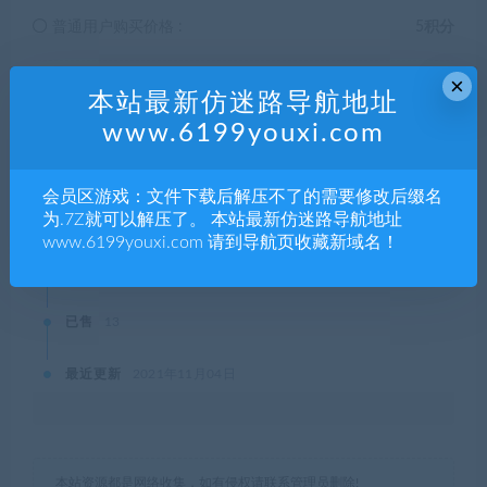
普通用户购买价格 :
5积分
×
SVIP会员购买价格 :
0积分
本站最新仿迷路导航地址
www.6199youxi.com
终身SVIP购买价格 :
免费
会员区游戏：文件下载后解压不了的需要修改后缀名
登录后购买
为.7Z就可以解压了。 本站最新仿迷路导航地址
www.6199youxi.com 请到导航页收藏新域名！
有效期
永久
已售
13
最近更新
2021年11月04日
本站资源都是网络收集，如有侵权请联系管理员删除!