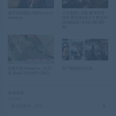
放学后的彩虹/Nijikoi no H
上古卷轴5 天际 豪华年度
oukakou
传奇 重制版|V2.0.5-整合M
OD威猛版+全DLC|解压即
撸|
恋爱关系/Romance（正式
丧尸围城系列合集
版-Build.7622427+DLC）
游戏搜索