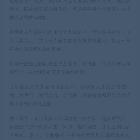
通过数十种增强、技能和物品改变您的战斗方式。远距离
制胜、隐身出击或近身攻击。您的选择将为您带来对抗机
械猛攻的独特体验。
使用永久升级将自己重塑为杀戮机器。增强你的护盾，放
大元素混乱，并以令人满意的愤怒撕裂机器人。打造一条
符合你的游戏风格的道路。
探索一艘被生物机械生物占领的宇宙飞船，欣赏原创音乐
和艺术，并发现您的真正使命和起源。
以隐秘的方式开始每场新战斗。侦察敌人并决定攻击计
划，然后再与他们交战。炸药桶、墙壁掩体和混合环境增
加了额外的战略层面。
独自冒险，或与最多 3 名玩家的合作小队一起征服飞船。
标记敌人进行集中射击，同步手榴弹袭击，并以压倒性的
力量攻击敌人。调整每个任务的难度级别以适应您的心