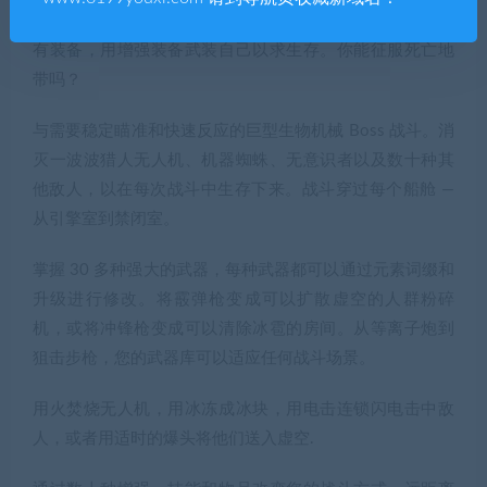
变机器，它们正在快速逼近。与成群的敌人战斗，掠夺稀
有装备，用增强装备武装自己以求生存。你能征服死亡地
带吗？
与需要稳定瞄准和快速反应的巨型生物机械 Boss 战斗。消
灭一波波猎人无人机、机器蜘蛛、无意识者以及数十种其
他敌人，以在每次战斗中生存下来。战斗穿过每个船舱 —
从引擎室到禁闭室。
掌握 30 多种强大的武器，每种武器都可以通过元素词缀和
升级进行修改。将霰弹枪变成可以扩散虚空的人群粉碎
机，或将冲锋枪变成可以清除冰雹的房间。从等离子炮到
狙击步枪，您的武器库可以适应任何战斗场景。
用火焚烧无人机，用冰冻成冰块，用电击连锁闪电击中敌
人，或者用适时的爆头将他们送入虚空.