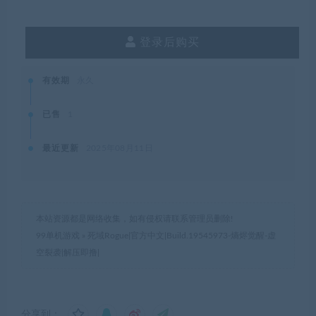
登录后购买
有效期
永久
已售
1
最近更新
2025年08月11日
本站资源都是网络收集，如有侵权请联系管理员删除!
99单机游戏
»
死域Rogue|官方中文|Build.19545973-熵烬觉醒-虚
空裂袭|解压即撸|
分享到：