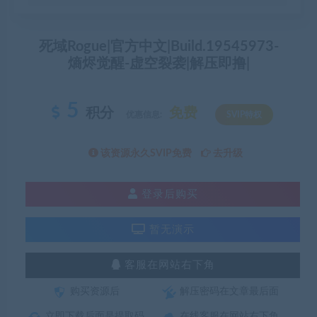
死域Rogue|官方中文|Build.19545973-
熵烬觉醒-虚空裂袭|解压即撸|
5
积分
免费
优惠信息:
SVIP特权
该资源永久SVIP免费
去升级
登录后购买
暂无演示
客服在网站右下角
购买资源后
解压密码在文章最后面
立即下载后面是提取码
在线客服在网站右下角