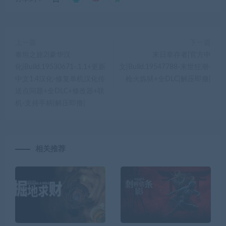
上一篇
下一篇
泰坦之旅2|豪华汉
末日幸存者|官方中
化|Build.19530671-.1.1+更新
文|Build.19547788-末世狂潮-
中文1.4汉化-修复单机汉化传
枪火炼狱+全DLC|解压即撸|
送点问题+全DLC+修改器+联
机-支持手柄|解压即撸|
相关推荐