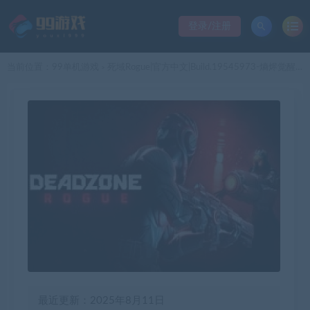
登录/注册
当前位置：
99单机游戏
死域Rogue|官方中文|Build.19545973-熵烬觉醒-虚空裂袭|解压即撸|
>
最近更新：2025年8月11日