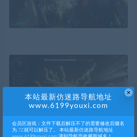
×
本站最新仿迷路导航地址
www.6199youxi.com
会员区游戏：文件下载后解压不了的需要修改后缀名
为.7Z就可以解压了。 本站最新仿迷路导航地址
你在 ISS-X 上醒来，却不记得自己是谁。这里有一大群叛
www.6199youxi.com 请到导航页收藏新域名！