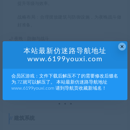
提升等级与效率。
战略布局
：合理摆放建筑与防御设施，为夜晚战斗做
好准备。
🌙 夜晚：防御与战斗
×
本站最新仿迷路导航地址
僵尸来袭
：一波波越来越强的敌人冲击你的防线。
www.6199youxi.com
实时操作
：在关键时刻调动士兵、使用空袭等战术。
会员区游戏：文件下载后解压不了的需要修改后缀名
为.7Z就可以解压了。 本站最新仿迷路导航地址
战斗验证
：你白天的布局与选择，将直接决定能否撑
www.6199youxi.com 请到导航页收藏新域名！
过夜晚。
建筑系统