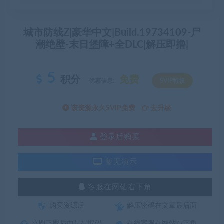
城市防线Z|豪华中文|Build.19734109-尸
潮绝壁-末日堡障+全DLC|解压即撸|
5
积分
免费
优惠信息:
SVIP特权
该资源永久SVIP免费
去升级
登录后购买
暂无演示
客服在网站右下角
购买资源后
解压密码在文章最后面
立即下载后面是提取码
在线客服在网站右下角