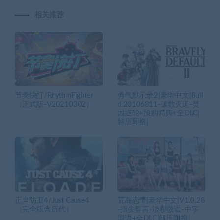
相关推荐
节奏快打/RhythmFighter
勇气默示录2|豪华中文|Buil
（正式版-V20210302）
d.20106811-破数灭道-焚
因逆轮+预购特典+全DLC|
解压即撸|
正当防卫4/Just Cause4
荒岛恋情|豪华中文|V1.0.28
（完全版含历代）
-指尖誓言-淡樱微语-中字
国语+全DLC|解压即撸|