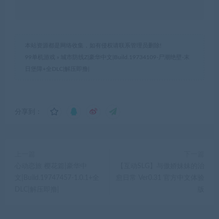
本站资源都是网络收集，如有侵权请联系管理员删除!
99单机游戏
»
城市防线Z|豪华中文|Build.19734109-尸潮绝壁-末
日堡障+全DLC|解压即撸|
分享到：
上一篇
下一篇
心动恋旅 樱花篇|豪华中
【互动SLG】与傲娇妹妹的治
文|Build.19747457-1.0.1+全
愈日常 Ver0.31 官方中文体验
DLC|解压即撸|
版