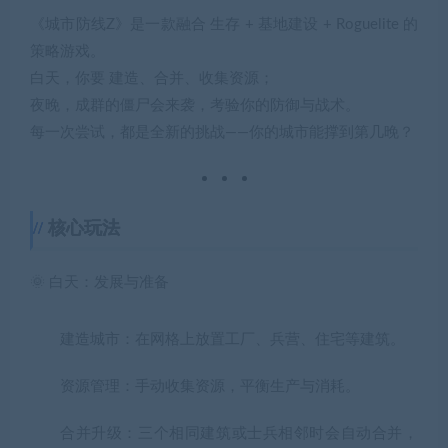
《城市防线Z》是一款融合
生存 + 基地建设 + Roguelite
的
策略游戏。
白天，你要
建造、合并、收集资源
；
夜晚，成群的僵尸会来袭，考验你的防御与战术。
每一次尝试，都是全新的挑战——你的城市能撑到第几晚？
核心玩法
🌞 白天：发展与准备
建造城市
：在网格上放置工厂、兵营、住宅等建筑。
资源管理
：手动收集资源，平衡生产与消耗。
合并升级
：三个相同建筑或士兵相邻时会自动合并，