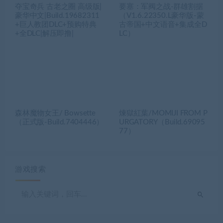
夺宝奇兵 古老之圈 高级版|
要塞：军阀之战-群雄割据
豪华中文|Build.19682311
（V1.6.22350.L豪华版-蒙
+巨人教团DLC+预购特典
古帝国+中文语音+集成全D
+全DLC|解压即撸|
LC）
森林魔物女王/ Bowsette
煉獄紅葉/MOMIJI FROM P
（正式版-Build.7404446）
URGATORY（Build.69095
77）
游戏搜索