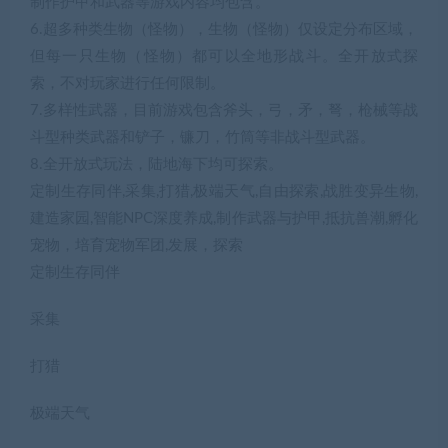
制作护甲和武器等游戏内容均包含。
6.超多种类生物（怪物），生物（怪物）仅设定分布区域，
但每一只生物（怪物）都可以全地形战斗。全开放式探
索，不对玩家进行任何限制。
7.多样性武器，目前游戏包含斧头，弓，矛，弩，枪械等战
斗型种类武器和铲子，镰刀，竹筒等非战斗型武器。
8.全开放式玩法，陆地海下均可探索。
定制生存同伴,采集,打猎,极端天气,自由探索,战胜变异生物,
建造家园,智能NPC深度养成,制作武器与护甲,抵抗兽潮,孵化
宠物，培育宠物军团,发展，探索
定制生存同伴
采集
打猎
极端天气