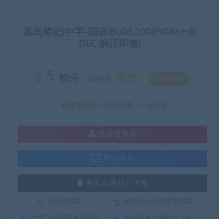
孤岛笔记|中字-国语|Build.20089066+全
DLC|解压即撸|
5
积分
免费
优惠信息:
SVIP特权
该资源永久SVIP免费
去升级
登录后购买
暂无演示
客服在网站右下角
购买资源后
解压密码在文章最后面
立即下载后面是提取码
在线客服在网站右下角