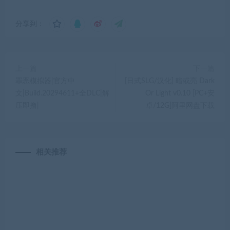
分享到：
上一篇
下一篇
罪恶模拟器|官方中
[日式SLG/汉化] 暗或亮 Dark
文|Build.20294611+全DLC|解
Or Light v0.10 [PC+安
压即撸|
卓/12G]阿里网盘下载
相关推荐