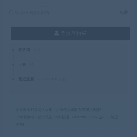
终身SVIP购买价格 :
免费
登录后购买
有效期
永久
已售
30
最近更新
2025年10月12日
本站资源都是网络收集，如有侵权请联系管理员删除!
99单机游戏
»
孤岛笔记|中字-国语|Build.20089066+全DLC|解压
即撸|