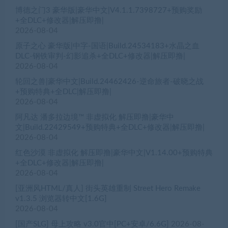
博德之门3 豪华版|豪华中文|V4.1.1.7398727+预购奖励
+全DLC+修改器|解压即撸|
2026-08-04
原子之心 豪华版|中字-国语|Build.24534183+水晶之血
DLC-钢铁审判-幻影追杀+全DLC+修改器|解压即撸|
2026-08-04
轮回之兽|豪华中文|Build.24462426-逆命旅者-破晓之战
+预购特典+全DLC|解压即撸|
2026-08-04
阿凡达 潘多拉边境™ 非虚拟化 解压即撸|豪华中
文|Build.22429549+预购特典+全DLC+修改器|解压即撸|
2026-08-04
红色沙漠 非虚拟化 解压即撸|豪华中文|V1.14.00+预购特典
+全DLC+修改器|解压即撸|
2026-08-04
[亚洲风HTML/真人] 街头英雄重制 Street Hero Remake
v1.3.5 浏览器转中文[1.6G]
2026-08-04
[国产SLG] 母上攻略 v3.0官中[PC+安卓/6.6G]
2026-08-