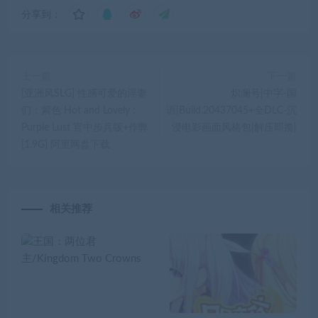
分享到：
上一篇
下一篇
[亚洲风SLG] 性感可爱的淫妻
炽澜号|中字-国
们：紫色 Hot and Lovely :
语|Build.20437045+全DLC-沉
Purple Lust 官中步兵版+作弊
浸电影画面风格包|解压即撸|
[1.9G] 阿里网盘下载
相关推荐