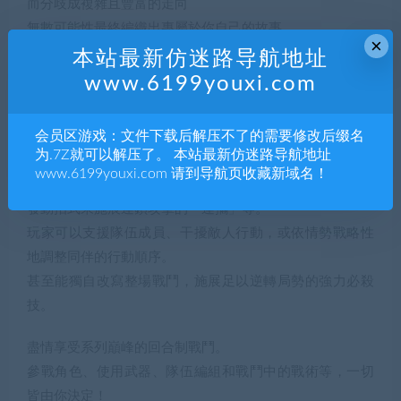
而分歧成複雜且豐富的走向
無數可能性最終編織出專屬於你自己的故事。
×
本站最新仿迷路导航地址
牽一髮動全身的戰鬥：
www.6199youxi.com
本作承襲《SaGa》系列特有的出色戰略性指令，並進一步
進化戰鬥系統。
会员区游戏：文件下载后解压不了的需要修改后缀名
为.7Z就可以解压了。 本站最新仿迷路导航地址
當然，本作也繼承了系列作中經典的系統，例如能習得新
www.6199youxi.com 请到导航页收藏新域名！
招式的閃現、根據戰術布陣的「陣形」，以及各角色接連
發動招式來施展連鎖攻擊的「連攜」等。
玩家可以支援隊伍成員、干擾敵人行動，或依情勢戰略性
地調整同伴的行動順序。
甚至能獨自改寫整場戰鬥，施展足以逆轉局勢的強力必殺
技。
盡情享受系列巔峰的回合制戰鬥。
參戰角色、使用武器、隊伍編組和戰鬥中的戰術等，一切
皆由你決定！