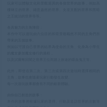
玩家可以體驗文化和景觀迥異的各個世界的故事，例如高
樓林立的世界、綠意盎然的世界、女巫支配的世界和黑暗
之王統治的世界等等。
各具魅力的主角陣容：
本作中可以遊玩由六位目的和背景都截然不同的主角們所
帶來的五個故事。
例如以守護自己世界的結界為使命的主角、化身為小學生
的魔女參加魔女修行的過程，
以及試圖奪回闇之世界王位而踏上旅途的吸血鬼王等。
此外，即使在第二次、第三次或第四次遊玩時選擇相同的
主角，故事也會隨著玩家行動發生改變。
每一次遊玩故事都會有不同的嶄新體驗。
由你自己創造的故事：
本作的故事將根據玩家的選擇、行動及造訪世界的次數等