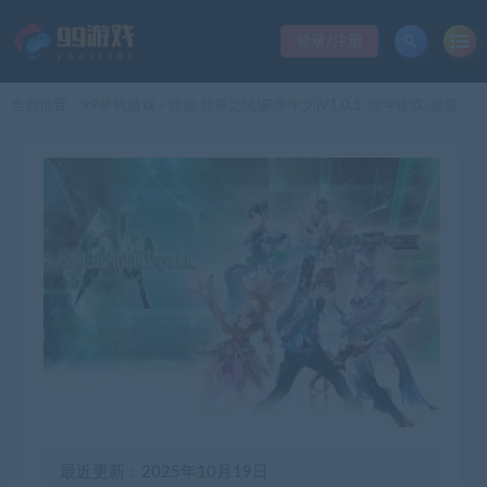
登录/注册
当前位置：
99单机游戏
沙加 碧翠之境|豪华中文|V1.0.1-炽穹咏叹-寂星绽放-模拟器整合版|解压即撸|
>
最近更新：2025年10月19日