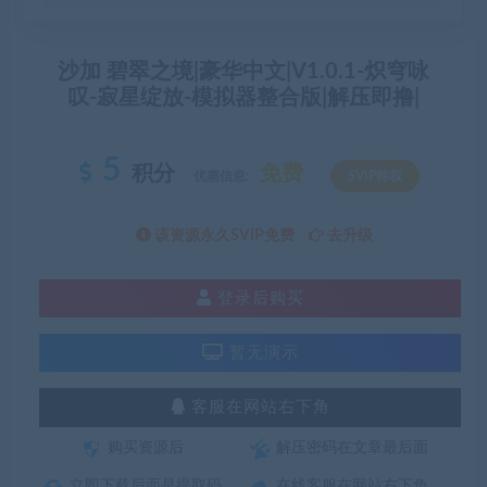
沙加 碧翠之境|豪华中文|V1.0.1-炽穹咏
叹-寂星绽放-模拟器整合版|解压即撸|
5
积分
免费
优惠信息:
SVIP特权
该资源永久SVIP免费
去升级
登录后购买
暂无演示
客服在网站右下角
购买资源后
解压密码在文章最后面
立即下载后面是提取码
在线客服在网站右下角