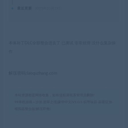
最近更新
2025年10月19日
本体补丁DLC全部整合进去了 已测试 非常丝滑 没什么复杂操
作
解压密码:laoquzhang.com
本站资源都是网络收集，如有侵权请联系管理员删除!
99单机游戏
»
沙加 碧翠之境|豪华中文|V1.0.1-炽穹咏叹-寂星绽放-
模拟器整合版|解压即撸|