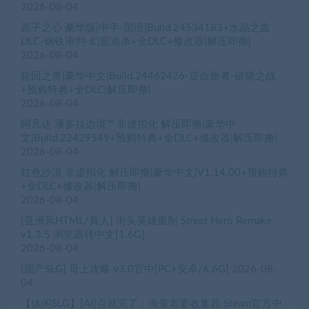
2026-08-04
原子之心 豪华版|中字-国语|Build.24534183+水晶之血
DLC-钢铁审判-幻影追杀+全DLC+修改器|解压即撸|
2026-08-04
轮回之兽|豪华中文|Build.24462426-逆命旅者-破晓之战
+预购特典+全DLC|解压即撸|
2026-08-04
阿凡达 潘多拉边境™ 非虚拟化 解压即撸|豪华中
文|Build.22429549+预购特典+全DLC+修改器|解压即撸|
2026-08-04
红色沙漠 非虚拟化 解压即撸|豪华中文|V1.14.00+预购特典
+全DLC+修改器|解压即撸|
2026-08-04
[亚洲风HTML/真人] 街头英雄重制 Street Hero Remake
v1.3.5 浏览器转中文[1.6G]
2026-08-04
[国产SLG] 母上攻略 v3.0官中[PC+安卓/6.6G]
2026-08-
04
【休闲SLG】[AI]点就完了：海量老婆收集器 Steam官方中