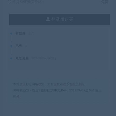
终身SVIP购买价格 :
免费
登录后购买
有效期
永久
已售
0
最近更新
2026年06月02日
本站资源都是网络收集，如有侵权请联系管理员删除!
99单机游戏
»
昏迷3 血脉|官方中文|Build.23275961+全DLC|解压
即撸|