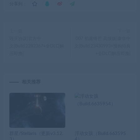
分享到：
上一篇
下一篇
毁灭协议|官方中
007 初露锋芒 高级版|豪华中
文|Build.2282367+全DLC|解
文|Build.23430993+预购特典
压即撸|
+全DLC|解压即撸|
相关推荐
群星/Stellaris（更新v3.12.
浮动女孩（Build.663595
3）
4）