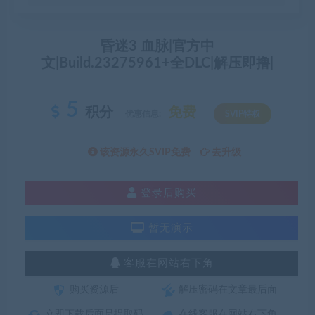
昏迷3 血脉|官方中
文|Build.23275961+全DLC|解压即撸|
5
积分
免费
优惠信息:
SVIP特权
该资源永久SVIP免费
去升级
登录后购买
暂无演示
客服在网站右下角
购买资源后
解压密码在文章最后面
立即下载后面是提取码
在线客服在网站右下角