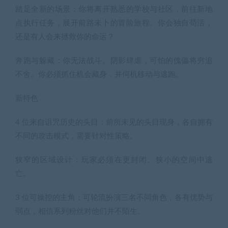
踏足全新的场景：你将离开熟悉的学校与社区，前往新地
点执行任务，展开前路未卜的冒险旅程。你会独自苟活，
还是有人会来拯救你的命运？
奔跑与躲藏：你无法战斗。阴影肆虐，可怕的傀儡将穷追
不舍。你必须抓住机会藏身，并伺机移动与逃跑。
新特色
4 位来自诅咒历史的头目：前所未见的头目现身，各自拥有
不同的攻击模式，需要针对性策略。
狭窄的区域设计：玩家必须在更封闭、狭小的空间中逃
亡。
3 位可操控的主角：可轮流扮演三名不同角色，各有优势与
弱点，相信系列粉丝对他们并不陌生。