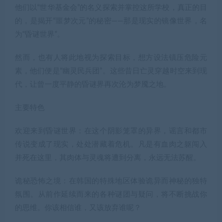
他们以“世华基金会”的名义探索并掌控这所学校，真正的目
的，是揭开“噩梦次元”的秘密——那是现实的镜像世界，名
为“昏谜世界”。
然而，也有人将此地视为探索目标，想方设法镇压危险元
素，他们便是“幽灵民兵团”。这些昔日亡灵穿越时空来到现
代，让曾一度平静的昏谜界再次沦为梦魇之地。
主要特色
欢迎来到昏谜世界：在这个阴影笼罩的异界，谣言和都市
传说变成了现实，处处潜藏着危机。凡是有血肉之躯闯入
并死在这里，其肉体与灵魂将遭到分离，永远无法苏醒。
诡秘恐怖之境：在韩国的特殊地区体验诡异而神秘的独特
氛围。从前作延续而来的各种谜团与疑问，将不断挑战你
的思维。你该相信谁，又该放弃谁呢？