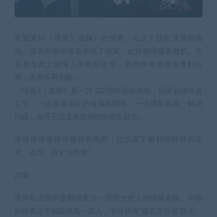
欢迎来到《昏迷3: 血脉》的世界。在这个阴影笼罩的境
地，谣言和都市传说变成了现实，处处都潜藏着危机。凡
是有血肉之躯闯入并死在这里，其肉体与灵魂将遭到分
离，永世不再苏醒…
《昏迷3：血脉》是一款 2D 恐怖冒险游戏，玩家必须在逃
亡中，一边躲避逼近的傀儡和阴影，一边搜集线索、解决
问题，揭开三位主角所深陷的混乱疑云。
游戏保留悬疑与紧张的氛围，让玩家了解韩国独特的巫
术、诅咒、历史与民俗”。
故事
世华私立高中是韩国首尔一所历史悠久的传统名校。华丽
的外表之下却隐藏着一群人，专注研究“被诅咒世界”历史。