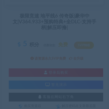
极限竞速 地平线6 传奇版|豪华中
文|V364.933+预购特典+全DLC-支持手
柄|解压即撸|
5
积分
免费
优惠信息:
SVIP特权
该资源永久SVIP免费
去升级
登录后购买
暂无演示
客服在网站右下角
购买资源后
解压密码在文章最后面