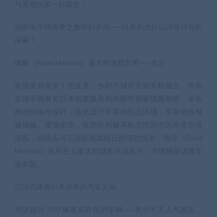
与其他玩家一起建造！
你的地平线传奇之旅即刻开始——日本的大好山河等待你的
探索！
体验《Forza Horizon》最大的游戏世界——东京
欢迎来到东京！在这里，乡村与城市景观有机融合，伴你
在地平线有史以来密度最高的地图中探索隐藏秘密，体验
精密的纵向设计，游览设计丰富的生态环境，享受绝佳驾
驶体验。漫游东京，在郊区和极具标志性的市区街道尽情
兜风，在码头与工业区挑战自己的驾驶技术，饱览《Forza
Horizon》系列史上最大的城市区域风光，尽情畅游这座车
迷家园。
沉浸式体验日本浓厚的汽车文化
驾驶超过 550 辆真实存在的车辆——其中不乏人气超高、