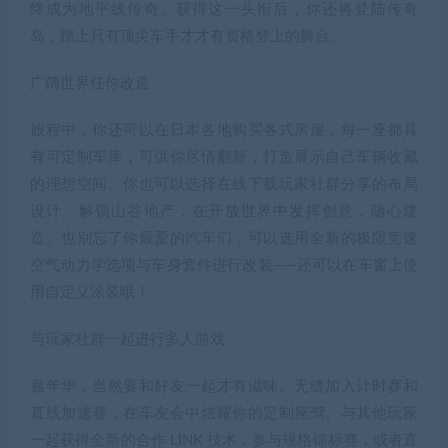
终成为地平线传奇。获得这一头衔后，你还将登陆传奇
岛，踏上只有顶尖车手才才有资格登上的舞台。
广阔世界任你改造
旅程中，你还可以在日本各地购买各式房屋，每一座都具
有可定制车库，可供你尽情翻新，打造展示自己车辆收藏
的理想空间。你也可以选择在线下载玩家社群分享的布局
设计。解锁山谷地产，在开放世界中发挥创意，随心建
造。也别忘了你最爱的汽车们，可以选用全新的极限竞速
空气动力学选项与车身套件进行改装——还可以在车窗上使
用自定义涂装哦！
与玩家社群一起进行多人游戏
嘉年华，当然要和好友一起才有滋味。无缝加入计时赛和
直线加速赛，在车友会中炫耀你的定制座驾。与其他玩家
一起获得全新的合作 LINK 技术，参与规格锦标赛，或者直