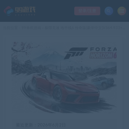
登录/注册
当前位置：
99单机游戏
极限竞速 地平线6 传奇版|豪华中文|V364.933+预购特典+全DLC-支持手柄|解压即撸|
>
最近更新：2026年6月2日