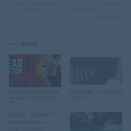
文|Build.23430993+预购特典
中文|V1.4.1 Fix3-流光斩影-银
+全DLC|解压即撸|
月剑痕+预购特典+全DLC+修
改器|解压即撸|
相关推荐
荒野大镖客2/Red Dead Re
海滨咖啡屋2（V1.0-完整版
demption 2（全DLC终极
32+64）
版）