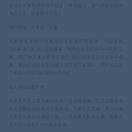
接加入大家熟悉的地平线多人游戏模式，参与精彩刺激的
淘汰之王、捉迷藏等活动！
随时随地，共享设计乐趣
以前所未有的自由度在日本各地尽情创作，与好友在
CoLab 中一起设计定制赛事，使用全面升级的 EventLab 工
具（现已加入多人游戏支持*）随时随地在游戏世界中创
造。将你的杰作分享到线上供其他玩家游玩，同时也别忘
了体验社区喷涌的激情创意内容。
众人同乐的嘉年华
享受系列史上最为友好的地平线游戏体验。自定义选项包
括充满颗粒感的高对比度模式、车辆近距雷达、美式与英
式手语以及自动驾驶功能，让玩家畅享酷炫车辆、劲爆音
乐与地平线嘉年华的绝美景色。