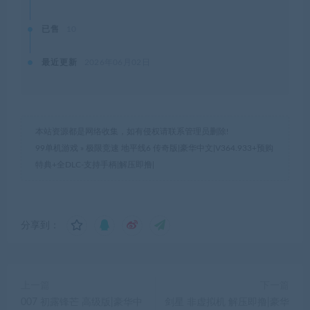
已售
10
最近更新
2026年06月02日
本站资源都是网络收集，如有侵权请联系管理员删除!
99单机游戏
»
极限竞速 地平线6 传奇版|豪华中文|V364.933+预购
特典+全DLC-支持手柄|解压即撸|
分享到：
上一篇
下一篇
007 初露锋芒 高级版|豪华中
剑星 非虚拟机 解压即撸|豪华