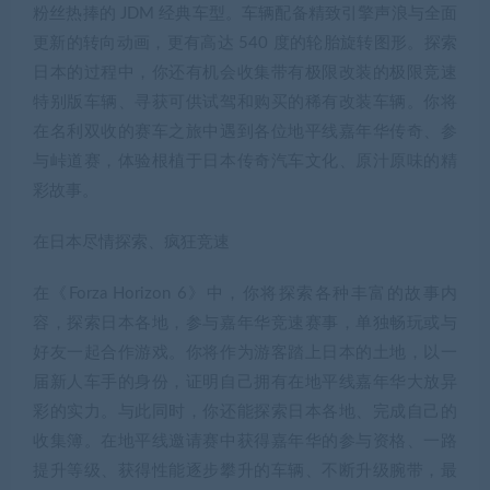
粉丝热捧的 JDM 经典车型。车辆配备精致引擎声浪与全面
更新的转向动画，更有高达 540 度的轮胎旋转图形。探索
日本的过程中，你还有机会收集带有极限改装的极限竞速
特别版车辆、寻获可供试驾和购买的稀有改装车辆。你将
在名利双收的赛车之旅中遇到各位地平线嘉年华传奇、参
与峠道赛，体验根植于日本传奇汽车文化、原汁原味的精
彩故事。
在日本尽情探索、疯狂竞速
在《Forza Horizon 6》中，你将探索各种丰富的故事内
容，探索日本各地，参与嘉年华竞速赛事，单独畅玩或与
好友一起合作游戏。你将作为游客踏上日本的土地，以一
届新人车手的身份，证明自己拥有在地平线嘉年华大放异
彩的实力。与此同时，你还能探索日本各地、完成自己的
收集簿。在地平线邀请赛中获得嘉年华的参与资格、一路
提升等级、获得性能逐步攀升的车辆、不断升级腕带，最