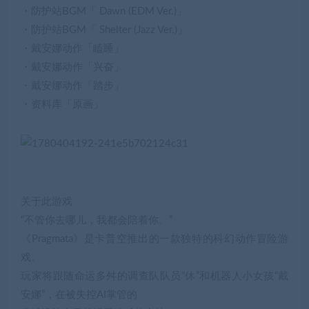
・防护站BGM「 Dawn (EDM Ver.)」
・防护站BGM「 Shelter (Jazz Ver.)」
・戴安娜动作「瞌睡」
・戴安娜动作「兴奋」
・戴安娜动作「踏步」
・资料库「原画」
关于此游戏
“不管你去哪儿，我都会陪着你。”
《Pragmata》是卡普空推出的一款独特的科幻动作冒险游
戏。
玩家将跟随命运多舛的调查队队员“休”和机器人小女孩“戴
安娜”，在被失控AI掌管的