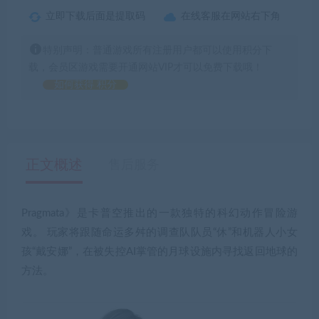
立即下载后面是提取码
在线客服在网站右下角
特别声明：普通游戏所有注册用户都可以使用积分下
载，会员区游戏需要开通网站VIP才可以免费下载哦！
如何获得 积分
正文概述
售后服务
Pragmata》是卡普空推出的一款独特的科幻动作冒险游
戏。 玩家将跟随命运多舛的调查队队员“休”和机器人小女
孩“戴安娜”，在被失控AI掌管的月球设施内寻找返回地球的
方法。