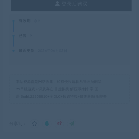
登录后购买
有效期
永久
已售
9
最近更新
2026年06月02日
本站资源都是网络收集，如有侵权请联系管理员删除!
99单机游戏
»
识质存在 非虚拟机 解压即撸|中字-国
语|Build.22358810+全DLC+预购特典+修改器|解压即撸|
分享到：