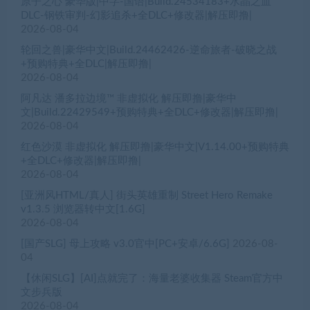
原子之心 豪华版|中字-国语|Build.24534183+水晶之血
DLC-钢铁审判-幻影追杀+全DLC+修改器|解压即撸|
2026-08-04
轮回之兽|豪华中文|Build.24462426-逆命旅者-破晓之战
+预购特典+全DLC|解压即撸|
2026-08-04
阿凡达 潘多拉边境™ 非虚拟化 解压即撸|豪华中
文|Build.22429549+预购特典+全DLC+修改器|解压即撸|
2026-08-04
红色沙漠 非虚拟化 解压即撸|豪华中文|V1.14.00+预购特典
+全DLC+修改器|解压即撸|
2026-08-04
[亚洲风HTML/真人] 街头英雄重制 Street Hero Remake
v1.3.5 浏览器转中文[1.6G]
2026-08-04
[国产SLG] 母上攻略 v3.0官中[PC+安卓/6.6G]
2026-08-
04
【休闲SLG】[AI]点就完了：海量老婆收集器 Steam官方中
文步兵版
2026-08-04