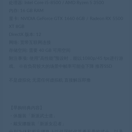
处理器: Intel Core i5-8500 / AMD Ryzen 5 3500
内存: 16 GB RAM
显卡: NVIDIA GeForce GTX 1660 6GB / Radeon RX 5500
XT 8GB
DirectX 版本: 12
网络: 宽带互联网连接
存储空间: 需要 40 GB 可用空间
附注事项: 使用“高性能”预设时，能以1080p/45 fps进行游
戏。 ※在负荷较大的场景中帧率可能会下降 推荐SSD
不是虚拟化 无需任何虚拟机 直接解压即撸
【早购特典内容】
・休服装「新派武士道」
・戴安娜服装「新派女忍者」
分别为休和戴安娜换上以战国时代英勇无畏的武士，以及