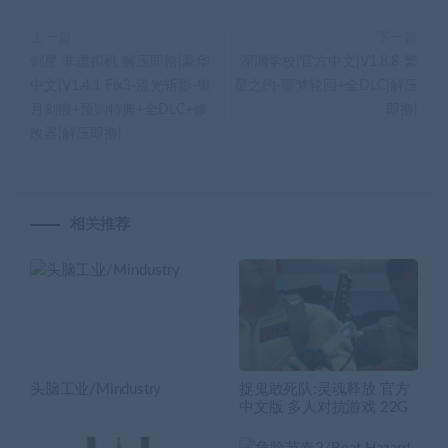
上一篇
下一篇
剑星 非虚拟机 解压即撸|豪华
深渊学校|官方中文|V1.8.8-繁
中文|V1.4.1 Fix3-流光斩影-银
星之约-噩梦轮回+全DLC|解压
月剑痕+预购特典+全DLC+修
即撸|
改器|解压即撸|
相关推荐
头脑工业/Mindustry
捉鬼敢死队:灵魂释放 官方
中文版 多人对抗游戏 22G