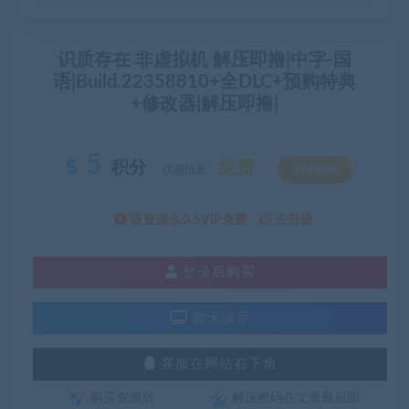
识质存在 非虚拟机 解压即撸|中字-国
语|Build.22358810+全DLC+预购特典
+修改器|解压即撸|
5
积分
免费
优惠信息:
SVIP特权
该资源永久SVIP免费
去升级
登录后购买
暂无演示
客服在网站右下角
购买资源后
解压密码在文章最后面