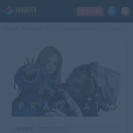
登录/注册
当前位置：
99单机游戏
识质存在 非虚拟机 解压即撸|中字-国语|Build.22358810+全DLC+预购特典+修改器|解压即撸|
>
最近更新：2026年6月2日