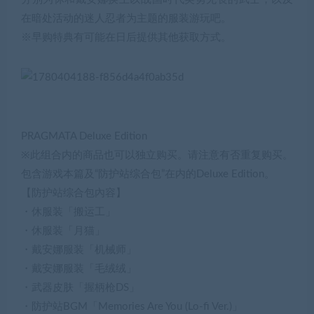
在暗处活动的迷人忍者为主题的服装游玩吧。
※早购特典有可能在日后提供其他获取方式。
PRAGMATA Deluxe Edition
※此组合内的商品也可以独立购买。请注意有否重复购买。
包含游戏本篇及“防护站综合包”在内的Deluxe Edition。
【防护站综合包內容】
・休服装「搬运工」
・休服装「月猫」
・戴安娜服装「机械师」
・戴安娜服装「毛绒绒」
・武器皮肤「握柄枪DS」
・防护站BGM「Memories Are You (Lo-fi Ver.)」