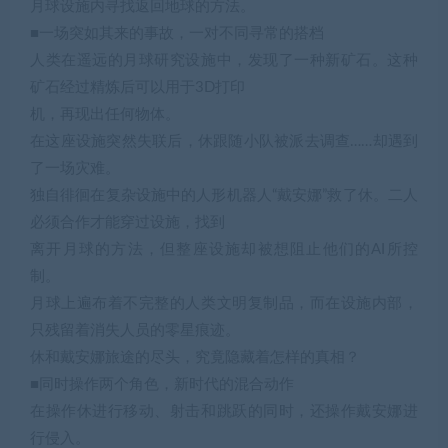
月球设施内寻找返回地球的方法。
■一场突如其来的事故，一对不同寻常的搭档
人类在遥远的月球研究设施中，发现了一种新矿石。这种
矿石经过精炼后可以用于3D打印
机，再现出任何物体。
在这座设施突然失联后，休跟随小队被派去调查……却遇到
了一场灾难。
独自徘徊在复杂设施中的人形机器人“戴安娜”救了休。二人
必须合作才能穿过设施，找到
离开月球的方法，但整座设施却被想阻止他们的AI所控
制。
月球上遍布着不完整的人类文明复制品，而在设施内部，
只残留着消失人员的零星痕迹。
休和戴安娜旅途的尽头，究竟隐藏着怎样的真相？
■同时操作两个角色，新时代的混合动作
在操作休进行移动、射击和跳跃的同时，还操作戴安娜进
行侵入。