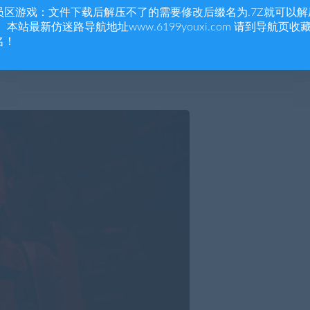
员区游戏：文件下载后解压不了的需要修改后缀名为.7Z就可以解
 本站最新仿迷路导航地址www.6199youxi.com 请到导航页收
名！