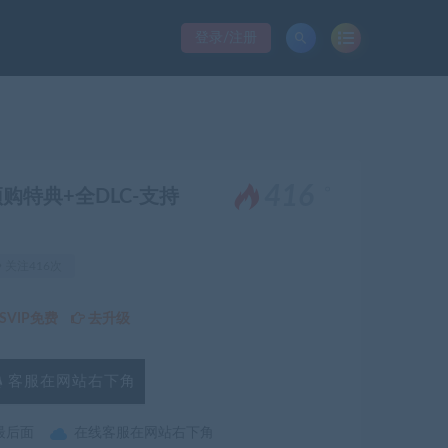
登录/注册
。
416
+预购特典+全DLC-支持
关注416次
VIP免费
去升级
客服在网站右下角
最后面
在线客服在网站右下角