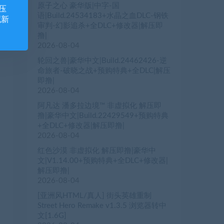
原子之心 豪华版|中字-国
压
语|Build.24534183+水晶之血DLC-钢铁
藏新
审判-幻影追杀+全DLC+修改器|解压即
撸|
2026-08-04
轮回之兽|豪华中文|Build.24462426-逆
命旅者-破晓之战+预购特典+全DLC|解压
即撸|
2026-08-04
阿凡达 潘多拉边境™ 非虚拟化 解压即
撸|豪华中文|Build.22429549+预购特典
+全DLC+修改器|解压即撸|
2026-08-04
红色沙漠 非虚拟化 解压即撸|豪华中
文|V1.14.00+预购特典+全DLC+修改器|
解压即撸|
2026-08-04
[亚洲风HTML/真人] 街头英雄重制
Street Hero Remake v1.3.5 浏览器转中
文[1.6G]