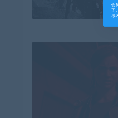
会
了。
域