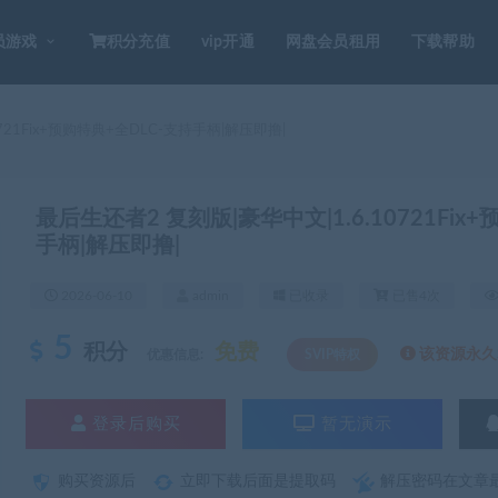
员游戏
积分充值
vip开通
网盘会员租用
下载帮助
721Fix+预购特典+全DLC-支持手柄|解压即撸|
最后生还者2 复刻版|豪华中文|1.6.10721Fix
手柄|解压即撸|
2026-06-10
admin
已收录
已售4次
5
积分
免费
该资源永久S
优惠信息:
SVIP特权
登录后购买
暂无演示
购买资源后
立即下载后面是提取码
解压密码在文章