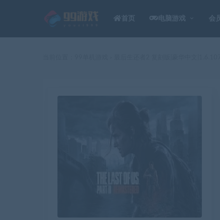
首页
电脑游戏
会
当前位置：
99单机游戏
最后生还者2 复刻版|豪华中文|1.6.10
>