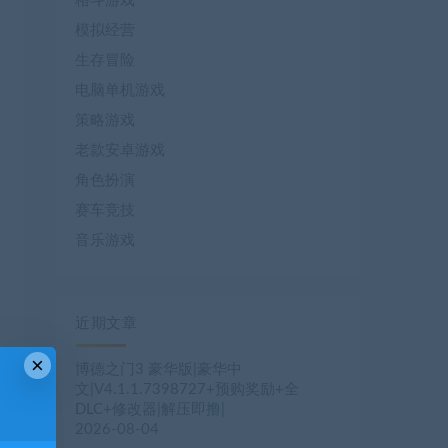
格斗游戏
模拟经营
生存冒险
电脑单机游戏
策略游戏
老款安卓游戏
角色扮演
赛车竞技
音乐游戏
近期文章
×
博德之门3 豪华版|豪华中
文|V4.1.1.7398727+预购奖励+全
DLC+修改器|解压即撸|
2026-08-04