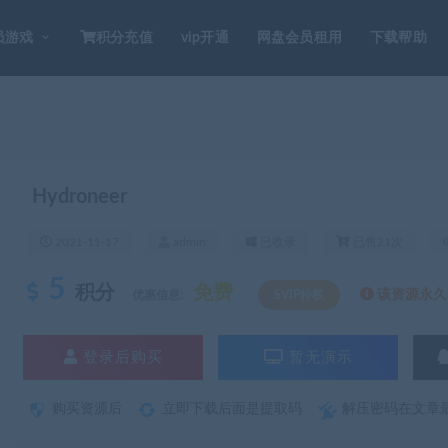
员游戏
积分充值
vip开通
网盘会员租用
下载帮助
Hydroneer
2021-11-17
admin
已收录
已售21次
5
积分
免费
该资源永久S
优惠信息:
SVIP特权
登录后购买
暂无演示
购买资源后
立即下载后面是提取码
解压密码在文章