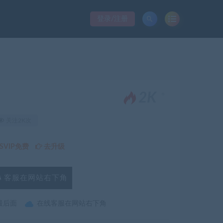
登录/注册
。
2K
关注2K次
VIP免费
去升级
客服在网站右下角
最后面
在线客服在网站右下角