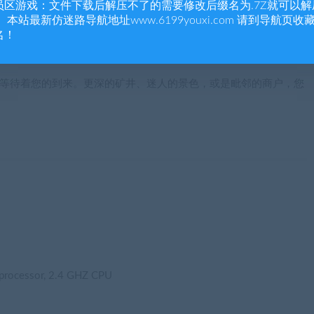
员区游戏：文件下载后解压不了的需要修改后缀名为.7Z就可以解
 本站最新仿迷路导航地址www.6199youxi.com 请到导航页收
名！
世界中等待着您的到来。更深的矿井、迷人的景色，或是毗邻的商户，您
processor, 2.4 GHZ CPU