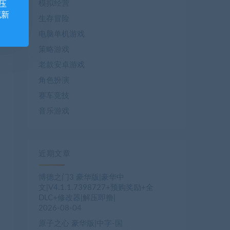
模拟经营
压
藏新
生存冒险
电脑单机游戏
策略游戏
老款安卓游戏
角色扮演
赛车竞技
音乐游戏
近期文章
博德之门3 豪华版|豪华中
文|V4.1.1.7398727+预购奖励+全
DLC+修改器|解压即撸|
2026-08-04
原子之心 豪华版|中字-国