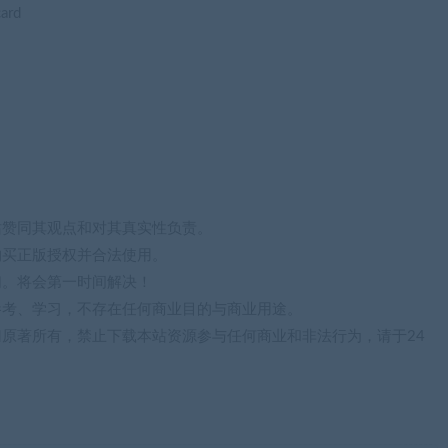
ard
站赞同其观点和对其真实性负责。
购买正版授权并合法使用。
们。将会第一时间解决！
参考、学习，不存在任何商业目的与商业用途。
归原著所有，禁止下载本站资源参与任何商业和非法行为，请于24