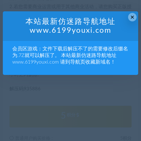
2.若您需要商业运营或用于其他商业活动，请您购买正版授
权并合法使用。
×
本站最新仿迷路导航地址
3.如果本站有侵犯、不妥之处的资源，请联系我们。将会第
www.6199youxi.com
一时间解决！
4.本站部分内容均由互联网收集整理，仅供大家参考、学
会员区游戏：文件下载后解压不了的需要修改后缀名
习，不存在任何商业目的与商业用途。
为.7Z就可以解压了。 本站最新仿迷路导航地址
5.本站提供的所有资源仅供参考学习使用，版权归原著所
www.6199youxi.com 请到导航页收藏新域名！
有，禁止下载本站资源参与任何商业和非法行为，请于24
小时之内删除!
解压码935886
5
积分
普通用户购买价格 :
5积分