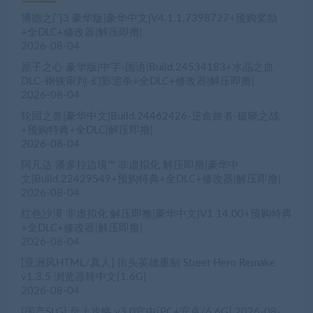
博德之门3 豪华版|豪华中文|V4.1.1.7398727+预购奖励
+全DLC+修改器|解压即撸|
2026-08-04
原子之心 豪华版|中字-国语|Build.24534183+水晶之血
DLC-钢铁审判-幻影追杀+全DLC+修改器|解压即撸|
2026-08-04
轮回之兽|豪华中文|Build.24462426-逆命旅者-破晓之战
+预购特典+全DLC|解压即撸|
2026-08-04
阿凡达 潘多拉边境™ 非虚拟化 解压即撸|豪华中
文|Build.22429549+预购特典+全DLC+修改器|解压即撸|
2026-08-04
红色沙漠 非虚拟化 解压即撸|豪华中文|V1.14.00+预购特典
+全DLC+修改器|解压即撸|
2026-08-04
[亚洲风HTML/真人] 街头英雄重制 Street Hero Remake
v1.3.5 浏览器转中文[1.6G]
2026-08-04
[国产SLG] 母上攻略 v3.0官中[PC+安卓/6.6G]
2026-08-