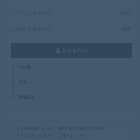
SVIP会员购买价格 :
0积分
终身SVIP购买价格 :
免费
登录后购买
有效期
永久
已售
13
最近更新
2021年11月18日
本站资源都是网络收集，如有侵权请联系管理员删除!
99单机游戏
»
加密货币：披荆斩棘（V2.38）