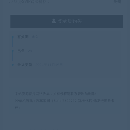
终身SVIP购买价格 :
免费
登录后购买
有效期
永久
已售
25
最近更新
2021年11月19日
本站资源都是网络收集，如有侵权请联系管理员删除!
99单机游戏
»
汽车帝国（Build.7622959-新增4S店-修复进度条卡
死）