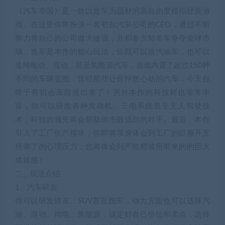
《汽车帝国》是一款以造车为题材的高自由度模拟经营游
戏。在这里你将扮演一名初创汽车公司的CEO，通过不断
努力将自己的公司做大做强，并和各大知名车争夺全球市
场。造车是本作的核心玩法，你既可以造汽油车，也可以
造纯电动、混动、甚至氢能源汽车，游戏内置了超过150种
不同的车辆蓝图，曾经那些让你怦然心动的汽车，今天你
终于有机会亲自造出来了！另外本作的科技树也非常丰
富，你可以研发各种发动机、三电系统甚至无人驾驶技
术，科技的领先将会帮助你击败强劲的对手。最后，本作
引入了工厂生产模块，你即将亲身体会到工厂的巨额开支
所带了的心理压力，也将体会到产能爬坡所带来的的巨大
成就感！
二、玩法介绍
1、汽车研发
你可以研发轿车、SUV甚至跑车，动力方面也可以选择汽
油、混动、纯电、氢能源，设定好自己价位和卖点，选择