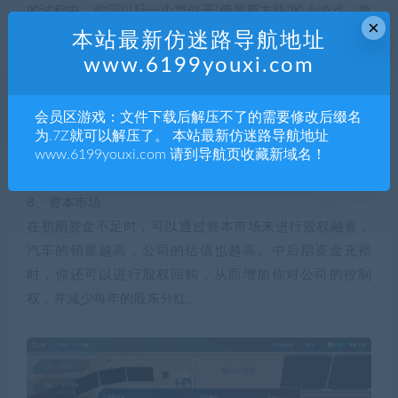
的过程中，你可以玩一个类似于“俄罗斯方块”的小游戏，放
×
进去的方块越多，工厂升级就越成功。
本站最新仿迷路导航地址
7、市场情报
www.6199youxi.com
想让自己的汽车在全球畅销，关注各国的市场情报也是必
须的，你可以通过情报调查获得各国消费者关注的卖点，
会员区游戏：文件下载后解压不了的需要修改后缀名
从而提升新车风靡全球的几率。另外，你还可以通过了解
为.7Z就可以解压了。 本站最新仿迷路导航地址
www.6199youxi.com 请到导航页收藏新域名！
全球的市场趋势，获得当前各国的市场容量以及变化趋
势，从而更有效的锁定目标市场。
8、资本市场
在初期资金不足时，可以通过资本市场来进行股权融资，
汽车的销量越高，公司的估值也越高。中后期资金充裕
时，你还可以进行股权回购，从而增加你对公司的控制
权，并减少每年的股东分红。