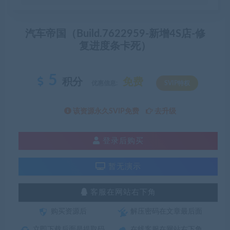
汽车帝国（Build.7622959-新增4S店-修
复进度条卡死）
5
积分
免费
优惠信息:
SVIP特权
该资源永久SVIP免费
去升级
登录后购买
暂无演示
客服在网站右下角
购买资源后
解压密码在文章最后面
立即下载后面是提取码
在线客服在网站右下角