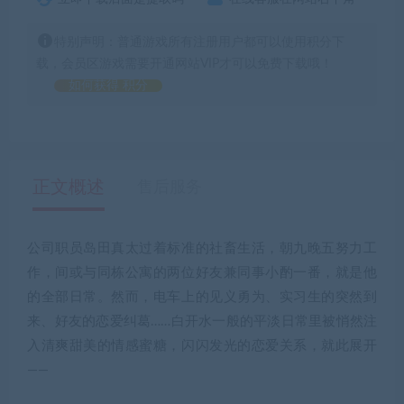
特别声明：普通游戏所有注册用户都可以使用积分下
载，会员区游戏需要开通网站VIP才可以免费下载哦！
如何获得 积分
正文概述
售后服务
公司职员岛田真太过着标准的社畜生活，朝九晚五努力工
作，间或与同栋公寓的两位好友兼同事小酌一番，就是他
的全部日常。然而，电车上的见义勇为、实习生的突然到
来、好友的恋爱纠葛……白开水一般的平淡日常里被悄然注
入清爽甜美的情感蜜糖，闪闪发光的恋爱关系，就此展开
——