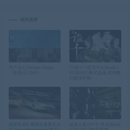
相关推荐
房产达人/House Flipper
江湖十一|官方中文|Build.2
（更新v1.2189）
0530592-断式追魂-星律断
行解压即撸|
极限竞速8/极限竞速赛车运
猛鬼大厦2|中字-粤语|Build.
动/Forza Motorsport (更新v
17405952|解压即撸|