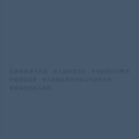
玩家将扮演卡西迪，进入她的潜意识，体验她那些不断循
环超现实噩梦，努力将她从黑暗的命运中拯救出来。
掌握深度的战斗系统