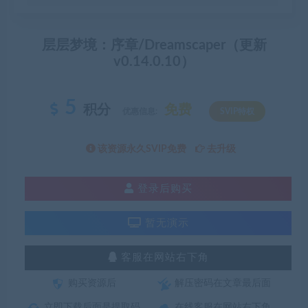
层层梦境：序章/Dreamscaper（更新
v0.14.0.10）
5
积分
免费
优惠信息:
SVIP特权
该资源永久SVIP免费
去升级
登录后购买
暂无演示
客服在网站右下角
购买资源后
解压密码在文章最后面
立即下载后面是提取码
在线客服在网站右下角