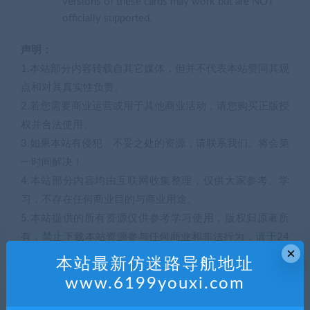
versions of these cards may work but are NOT
officially supported.
声明：
1.本站部分内容转载自其它媒体，但并不代表本站赞同其观
点和对其真实性负责。
2.若您需要商业运营或用于其他商业活动，请您购买正版授
权并合法使用。
3.如果本站有侵犯、不妥之处的资源，请联系我们。将会第
一时间解决！
4.本站部分内容均由互联网收集整理，仅供大家参考、学
习，不存在任何商业目的与商业用途。
5.本站提供的所有资源仅供参考学习使用，版权归原著所
有，禁止下载本站资源参与任何商业和非法行为，请于24
×
小时之内删除!
本站最新仿迷路导航地址
www.6199youxi.com
解压码972454