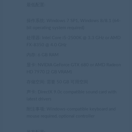
最低配置:
操作系统: Windows 7 SP1, Windows 8/8.1 (64-
bit operating system required)
处理器: Intel Core i5-2500K @ 3.3 GHz or AMD
FX-8350 @ 4.0 GHz
内存: 6 GB RAM
显卡: NVIDIA GeForce GTX 680 or AMD Radeon
HD 7970 (2 GB VRAM)
存储空间: 需要 50 GB 可用空间
声卡: DirectX 9.0c compatible sound card with
latest drivers
附注事项: Windows-compatible keyboard and
mouse required, optional controller