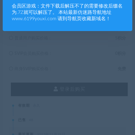
会员区游戏：文件下载后解压不了的需要修改后缀名
为.7Z就可以解压了。 本站最新仿迷路导航地址
5
积分
www.6199youxi.com 请到导航页收藏新域名！
普通用户购买价格 :
5积分
SVIP会员购买价格 :
0积分
终身SVIP购买价格 :
免费
登录后购买
有效期
永久
已售
48
最近更新
2023年11月29日