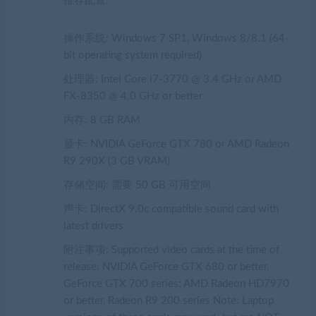
推荐配置:
操作系统: Windows 7 SP1, Windows 8/8.1 (64-
bit operating system required)
处理器: Intel Core i7-3770 @ 3.4 GHz or AMD
FX-8350 @ 4.0 GHz or better
内存: 8 GB RAM
显卡: NVIDIA GeForce GTX 780 or AMD Radeon
R9 290X (3 GB VRAM)
存储空间: 需要 50 GB 可用空间
声卡: DirectX 9.0c compatible sound card with
latest drivers
附注事项: Supported video cards at the time of
release: NVIDIA GeForce GTX 680 or better,
GeForce GTX 700 series; AMD Radeon HD7970
or better, Radeon R9 200 series Note: Laptop