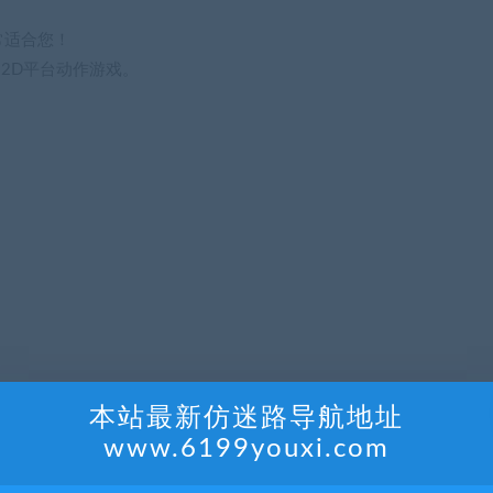
常适合您！
念的2D平台动作游戏。
本站最新仿迷路导航地址
www.6199youxi.com