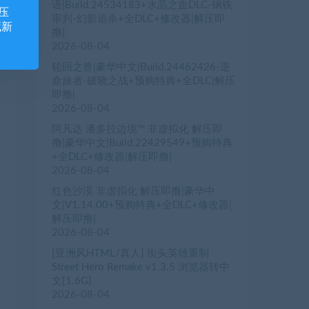
语|Build.24534183+水晶之血DLC-钢铁
压
审判-幻影追杀+全DLC+修改器|解压即
藏新
撸|
2026-08-04
轮回之兽|豪华中文|Build.24462426-逆
命旅者-破晓之战+预购特典+全DLC|解压
即撸|
2026-08-04
阿凡达 潘多拉边境™ 非虚拟化 解压即
撸|豪华中文|Build.22429549+预购特典
+全DLC+修改器|解压即撸|
2026-08-04
红色沙漠 非虚拟化 解压即撸|豪华中
文|V1.14.00+预购特典+全DLC+修改器|
解压即撸|
2026-08-04
[亚洲风HTML/真人] 街头英雄重制
Street Hero Remake v1.3.5 浏览器转中
文[1.6G]
2026-08-04