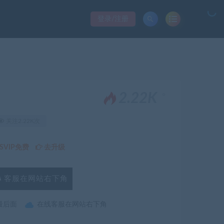
登录/注册
。
2.22K
关注2.22K次
VIP免费
去升级
客服在网站右下角
最后面
在线客服在网站右下角