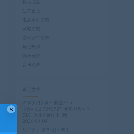
模拟经营
生存冒险
电脑单机游戏
策略游戏
老款安卓游戏
角色扮演
赛车竞技
音乐游戏
近期文章
博德之门3 豪华版|豪华中
×
文|V4.1.1.7398727+预购奖励+全
DLC+修改器|解压即撸|
2026-08-04
原子之心 豪华版|中字-国