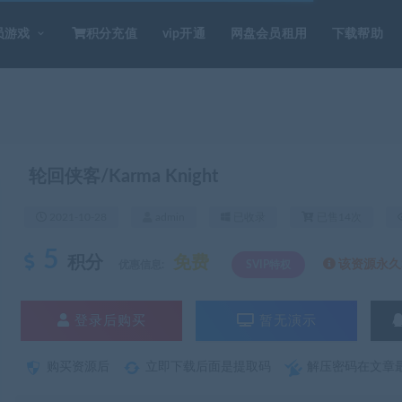
员游戏
积分充值
vip开通
网盘会员租用
下载帮助
轮回侠客/Karma Knight
2021-10-28
admin
已收录
已售14次
5
积分
免费
该资源永久S
优惠信息:
SVIP特权
登录后购买
暂无演示
购买资源后
立即下载后面是提取码
解压密码在文章