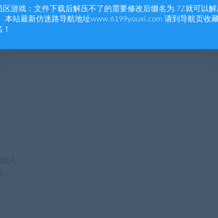
员区游戏：文件下载后解压不了的需要修改后缀名为.7Z就可以解
 本站最新仿迷路导航地址www.6199youxi.com 请到导航页收
名！
败敌人
格。