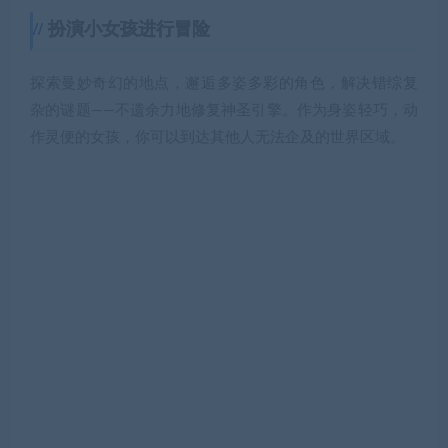
扮演小女孩进行冒险
探索曼妙奇幻的地点，邂逅多姿多彩的角色，解决错综复
杂的谜题——不遗余力地修复神圣引擎。作为身姿轻巧，动
作灵便的女孩，你可以到达其他人无法企及的世界区域。