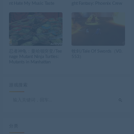
nt Hate My Music Taste
ght Fantasy: Phoenix Crew
忍者神龟：曼哈顿突变/Tee
牧剑/Tale Of Swords（V0.
nage Mutant Ninja Turtles:
553）
Mutants in Manhattan
游戏搜索
分类