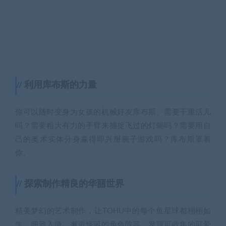
利用库布斯的力量
你可以随时变身为女孩的机械好友库布斯。需要干重活儿
吗？需要粗大有力的手臂来捕捉飞过的灯蝇吗？需要用自
己的奥术实体分身赢得即兴掰腕子游戏吗？库布斯罩着
你。
探索制作精良的华丽世界
精美梦幻的艺术制作，让TOHU中的每个鱼星球都栩栩如
生，细致入微。邂逅怪诞的角色阵容，发现可收集的可爱