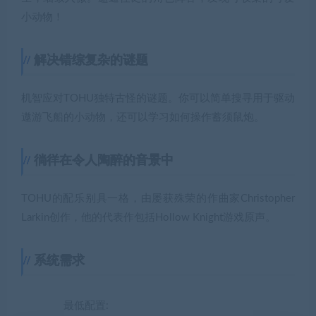
小动物！
解决错综复杂的谜题
机智应对TOHU独特古怪的谜题。你可以简单搜寻用于驱动
遨游飞船的小动物，还可以学习如何操作蓄须鼠炮。
徜徉在令人陶醉的音景中
TOHU的配乐别具一格，由屡获殊荣的作曲家Christopher
Larkin创作，他的代表作包括Hollow Knight游戏原声。
系统需求
最低配置: