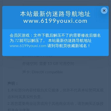
×
操作系统: Windows 7 or later
本站最新仿迷路导航地址
处理器: Intel i3 3.3 GHz or better
www.6199youxi.com
内存: 4 GB RAM
显卡: GeForce GTX 660 (2048 MB) or Radeon R9
会员区游戏：文件下载后解压不了的需要修改后缀名
为.7Z就可以解压了。 本站最新仿迷路导航地址
285 (2048 MB) – Integrated GPUs may work but
www.6199youxi.com 请到导航页收藏新域名！
are not supported.
DirectX 版本: 9.0c
存储空间: 需要 13 GB 可用空间
声卡: DirectX compatible
声明：
1.本站部分内容转载自其它媒体，但并不代表本站赞同其观
点和对其真实性负责。
2.若您需要商业运营或用于其他商业活动，请您购买正版授
权并合法使用。