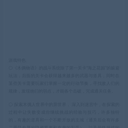
游戏特色
⚪《木偶物语》的战斗系统除了第一关卡“海之花园”的躲避
玩法，后面的关卡会获得越来越多的武器与道具，同时在
某些关卡需要玩家们掌握一定的行动节奏，寻找敌人们的
规律，发现他们的弱点，才能各个击破，完成通关任务。
⚪ 探索木偶人世界中的异世界， 深入到迷宫中，在探索的
过程中让失败变成你继续挑战的经验与技巧，许多独特
的，有趣的道具和一个不断开放的主城（通关后会有许多
二周目专属的隐藏要素和有趣的彩蛋），以及最终挑战的