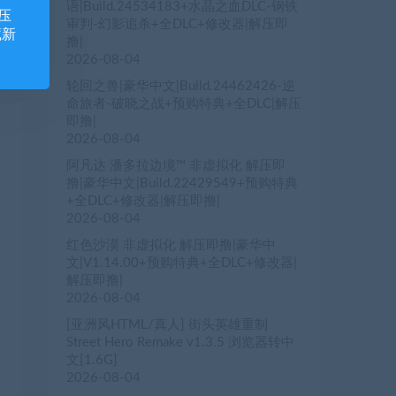
语|Build.24534183+水晶之血DLC-钢铁
压
审判-幻影追杀+全DLC+修改器|解压即
藏新
撸|
2026-08-04
轮回之兽|豪华中文|Build.24462426-逆
命旅者-破晓之战+预购特典+全DLC|解压
即撸|
2026-08-04
阿凡达 潘多拉边境™ 非虚拟化 解压即
撸|豪华中文|Build.22429549+预购特典
+全DLC+修改器|解压即撸|
2026-08-04
红色沙漠 非虚拟化 解压即撸|豪华中
文|V1.14.00+预购特典+全DLC+修改器|
解压即撸|
2026-08-04
[亚洲风HTML/真人] 街头英雄重制
Street Hero Remake v1.3.5 浏览器转中
文[1.6G]
2026-08-04