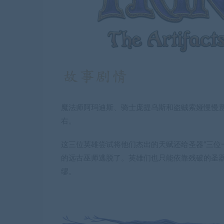
魔法师阿玛迪斯、骑士庞提乌斯和盗贼索娅慢慢
右。
这三位英雄尝试将他们杰出的天赋还给圣器“三位
的远古巫师逃脱了。英雄们也只能依靠残破的圣
缪。