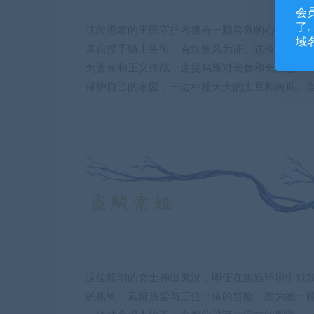
会
了。
这位勇敢的王国守护者拥有一颗善良的心，无论
域
亲自授予骑士头衔，有红披风为证。这位英雄喜
为善良和正义作战，庞提乌斯对美食和美酒也有
保护自己的家园，一边种植大大的土豆和南瓜。
这位聪明的女士神出鬼没，即便在困难环境中也
的抓钩。索娅热爱与三位一体的冒险，因为她一