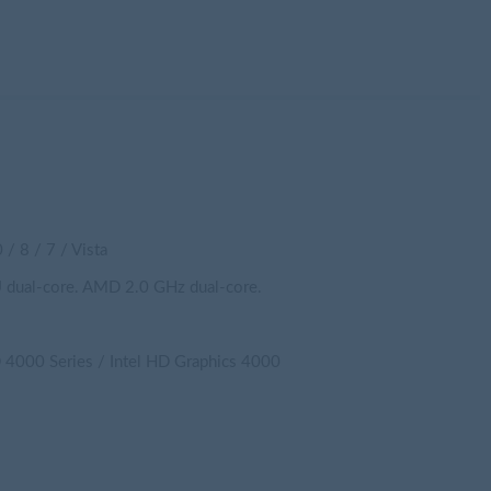
 8 / 7 / Vista
 dual-core. AMD 2.0 GHz dual-core.
000 Series / Intel HD Graphics 4000