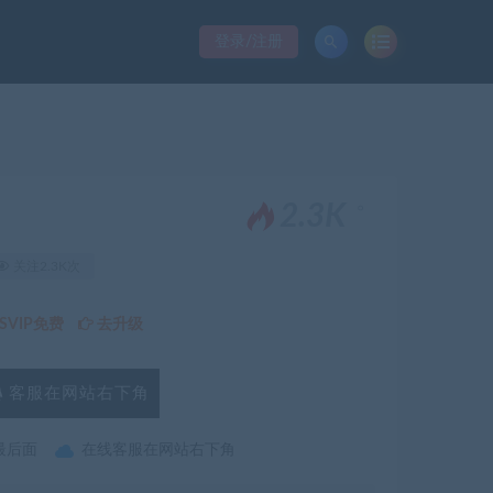
登录/注册
。
2.3K
关注2.3K次
VIP免费
去升级
客服在网站右下角
最后面
在线客服在网站右下角