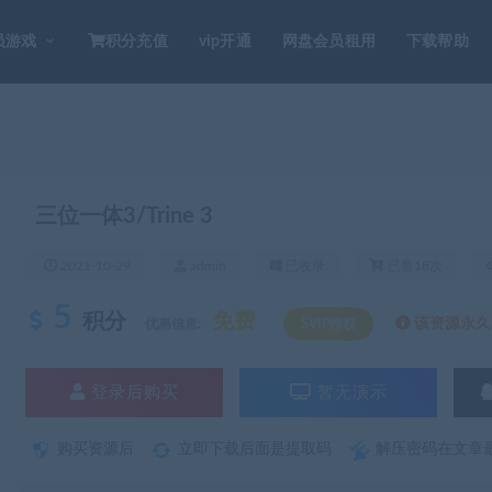
员游戏
积分充值
vip开通
网盘会员租用
下载帮助
三位一体3/Trine 3
2021-10-29
admin
已收录
已售18次
5
积分
免费
该资源永久S
优惠信息:
SVIP特权
登录后购买
暂无演示
购买资源后
立即下载后面是提取码
解压密码在文章