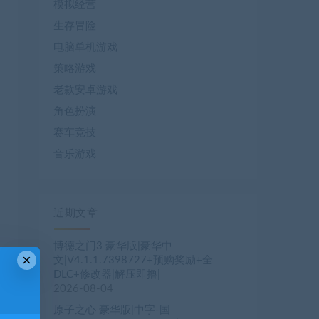
模拟经营
生存冒险
电脑单机游戏
策略游戏
老款安卓游戏
角色扮演
赛车竞技
音乐游戏
近期文章
博德之门3 豪华版|豪华中
×
文|V4.1.1.7398727+预购奖励+全
DLC+修改器|解压即撸|
2026-08-04
原子之心 豪华版|中字-国