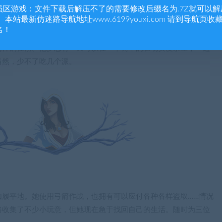
员区游戏：文件下载后解压不了的需要修改后缀名为.7Z就可以解
 本站最新仿迷路导航地址www.6199youxi.com 请到导航页收
对方出身如何，他总会急人所需，伸出援手。庞提乌斯由国王本人
名！
欢前线作战，总是带着自己信赖的盾牌和长剑率先冲入战场。除了
同样的狂热。他梦想有一天可以在一个简单的农场安度余生，一边
当然，少不了吃几个派。
如履平地。她使用弓箭作战，也拥有可以应付各种各样盗取……情况
路收集了不少小玩意，但她现在急于找回自己的生活。随时为三位