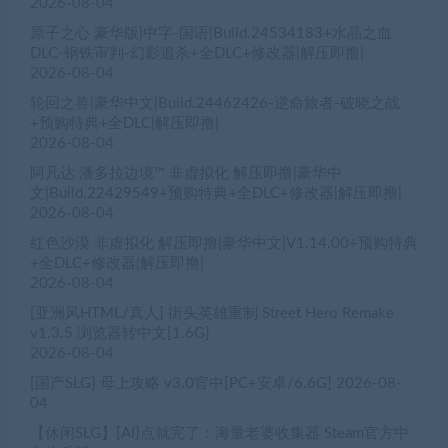
2026-08-04
原子之心 豪华版|中字-国语|Build.24534183+水晶之血
DLC-钢铁审判-幻影追杀+全DLC+修改器|解压即撸|
2026-08-04
轮回之兽|豪华中文|Build.24462426-逆命旅者-破晓之战
+预购特典+全DLC|解压即撸|
2026-08-04
阿凡达 潘多拉边境™ 非虚拟化 解压即撸|豪华中
文|Build.22429549+预购特典+全DLC+修改器|解压即撸|
2026-08-04
红色沙漠 非虚拟化 解压即撸|豪华中文|V1.14.00+预购特典
+全DLC+修改器|解压即撸|
2026-08-04
[亚洲风HTML/真人] 街头英雄重制 Street Hero Remake
v1.3.5 浏览器转中文[1.6G]
2026-08-04
[国产SLG] 母上攻略 v3.0官中[PC+安卓/6.6G]
2026-08-
04
【休闲SLG】[AI]点就完了：海量老婆收集器 Steam官方中