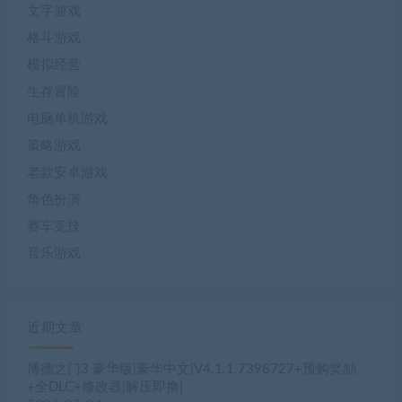
文字游戏
格斗游戏
模拟经营
生存冒险
电脑单机游戏
策略游戏
老款安卓游戏
角色扮演
赛车竞技
音乐游戏
近期文章
博德之门3 豪华版|豪华中文|V4.1.1.7398727+预购奖励
+全DLC+修改器|解压即撸|