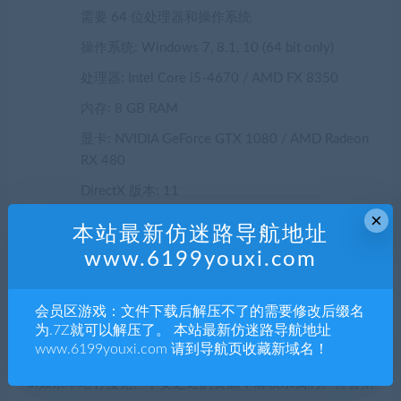
需要 64 位处理器和操作系统
操作系统: Windows 7, 8.1, 10 (64 bit only)
处理器: Intel Core i5-4670 / AMD FX 8350
内存: 8 GB RAM
显卡: NVIDIA GeForce GTX 1080 / AMD Radeon
RX 480
DirectX 版本: 11
×
存储空间: 需要 8 GB 可用空间
本站最新仿迷路导航地址
www.6199youxi.com
声明：
1.本站部分内容转载自其它媒体，但并不代表本站赞同其观
点和对其真实性负责。
会员区游戏：文件下载后解压不了的需要修改后缀名
为.7Z就可以解压了。 本站最新仿迷路导航地址
2.若您需要商业运营或用于其他商业活动，请您购买正版授
www.6199youxi.com 请到导航页收藏新域名！
权并合法使用。
3.如果本站有侵犯、不妥之处的资源，请联系我们。将会第