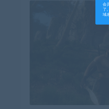
会
了。
域