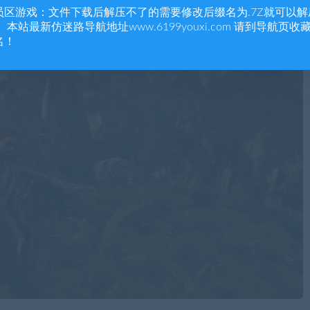
员区游戏：文件下载后解压不了的需要修改后缀名为.7Z就可以解
 本站最新仿迷路导航地址www.6199youxi.com 请到导航页收
名！