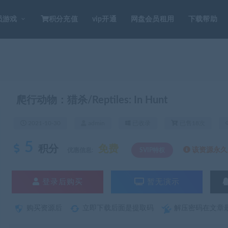
员游戏
积分充值
vip开通
网盘会员租用
下载帮助
爬行动物：猎杀/Reptiles: In Hunt
2021-10-30
admin
已收录
已售18次
5
积分
免费
该资源永久S
优惠信息:
SVIP特权
登录后购买
暂无演示
购买资源后
立即下载后面是提取码
解压密码在文章