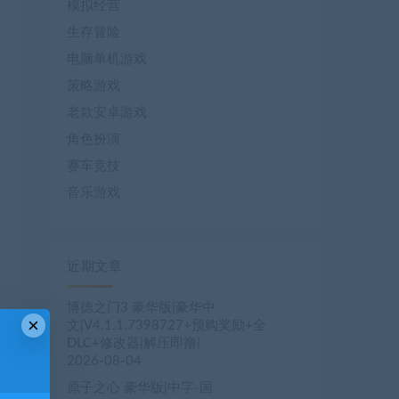
模拟经营
生存冒险
电脑单机游戏
策略游戏
老款安卓游戏
角色扮演
赛车竞技
音乐游戏
近期文章
博德之门3 豪华版|豪华中
×
文|V4.1.1.7398727+预购奖励+全
DLC+修改器|解压即撸|
2026-08-04
原子之心 豪华版|中字-国