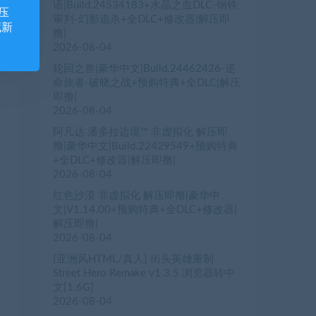
语|Build.24534183+水晶之血DLC-钢铁
压
审判-幻影追杀+全DLC+修改器|解压即
藏新
撸|
2026-08-04
轮回之兽|豪华中文|Build.24462426-逆
命旅者-破晓之战+预购特典+全DLC|解压
即撸|
2026-08-04
阿凡达 潘多拉边境™ 非虚拟化 解压即
撸|豪华中文|Build.22429549+预购特典
+全DLC+修改器|解压即撸|
2026-08-04
红色沙漠 非虚拟化 解压即撸|豪华中
文|V1.14.00+预购特典+全DLC+修改器|
解压即撸|
2026-08-04
[亚洲风HTML/真人] 街头英雄重制
Street Hero Remake v1.3.5 浏览器转中
文[1.6G]
2026-08-04