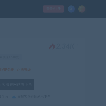
登录/注册
。
2.34K
关注2.34K次
VIP免费
去升级
客服在网站右下角
最后面
在线客服在网站右下角