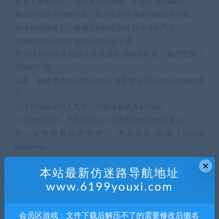
长着羊角的猎犬、矮小无毛的猿猴、长着人脸的蝙蝠。
她尝试与这些动物交流，却只收到了嗜血与疯狂的回应。
在这些动物身上，她感受到的是陌生而冰冷的气息，
与她熟悉的亲切友善的动物完全不同。
而当这些动物开始捕杀其他善良动物的时候，她感受到了
恐怖的气氛。
因此，她将熟悉的动物们的灵魂重塑成那些奇怪动物的样
子，
让这些动物灵混入其中，为她收集更多的情报。
只是她没想到，气势汹汹的人类竟然比情报来得更快。
寄心文海的魔法史学者——伊莉菲亚·玛修（Eliphia
Matthew）
种族：女巫
×
本站最新仿迷路导航地址
能力：记录幻想之物程度的能力
www.6199youxi.com
由人类通过仪式而成的女巫，也就是魔法使，自称是神秘
学者。
她居住的地方是由恶魔创建的国度，名叫栖霞园。
会员区游戏：文件下载后解压不了的需要修改后缀名