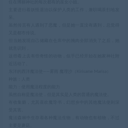
住在博丽神社的每次都有的巫女小姐。
主要进行着妖怪退治以保护人类的工作，兼职喝茶扫地发
呆。
虽然传言有人遇到了恶魔，但是她一直没有遇到，总觉得
又是都市传说。
但当她发现自己储藏在仓库中的腌肉全部消失了之后，她
就意识到，
这些看上去有些奇怪的动物，似乎已经开始在她家神社附
近活动了。
东洋的西洋魔法使——雾雨 魔理沙（Kirisame Marisa）
种族：人类
能力：使用魔法程度的能力
虽然自称是魔法使，但是其实是人类的普通的魔法使。
有收集癖，尤其喜欢魔导书，幻想乡中的其他魔法使则深
受其害。
魔法森林中生存着各种魔法生物，有动物也有植物，不过
主要是蘑菇。