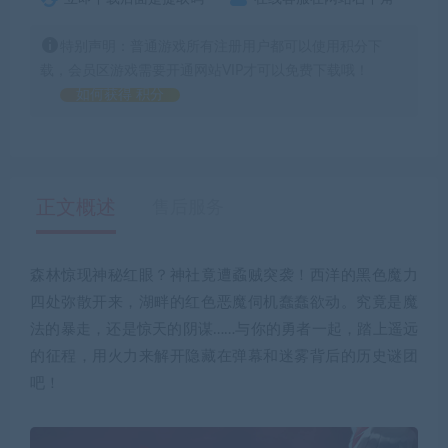
特别声明：普通游戏所有注册用户都可以使用积分下
载，会员区游戏需要开通网站VIP才可以免费下载哦！
如何获得 积分
正文概述
售后服务
森林惊现神秘红眼？神社竟遭蟊贼突袭！西洋的黑色魔力
四处弥散开来，湖畔的红色恶魔伺机蠢蠢欲动。究竟是魔
法的暴走，还是惊天的阴谋……与你的勇者一起，踏上遥远
的征程，用火力来解开隐藏在弹幕和迷雾背后的历史谜团
吧！