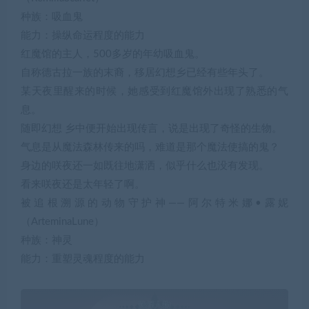
种族：吸血鬼
能力：操纵命运程度的能力
红魔馆的主人，500多岁的年幼吸血鬼。
自称德古拉一族的末裔，移居幻想乡已经有些年头了。
某天夜里醒来的时候，她感受到红魔馆外出现了熟悉的气
息。
随即幻想 乡中便开始出现传言，说是出现了奇怪的生物。
气息是从魔法森林传来的吗，难道是那个魔法使搞的鬼？
身边的咲夜还一如既往地潇洒，似乎什么也没有发现。
看来咲夜还是太年轻了啊。
被追根溯源的动物守护神——阿尔特米娜•露妮
（ArteminaLune）
种族：神灵
能力：重塑灵魂程度的能力