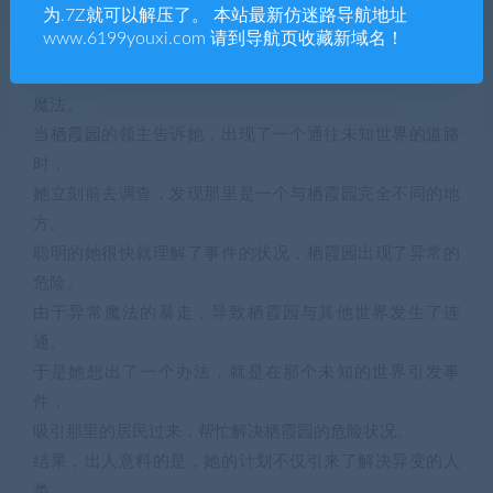
为.7Z就可以解压了。 本站最新仿迷路导航地址
栖霞园的居民都是些形形色色的恶魔，也就是异世界的生
www.6199youxi.com 请到导航页收藏新域名！
物。
而她则负责对恶魔进行登记造册，归纳整理，并借此研究
魔法。
当栖霞园的领主告诉她，出现了一个通往未知世界的道路
时，
她立刻前去调查，发现那里是一个与栖霞园完全不同的地
方。
聪明的她很快就理解了事件的状况，栖霞园出现了异常的
危险。
由于异常魔法的暴走，导致栖霞园与其他世界发生了连
通。
于是她想出了一个办法，就是在那个未知的世界引发事
件，
吸引那里的居民过来，帮忙解决栖霞园的危险状况。
结果，出人意料的是，她的计划不仅引来了解决异变的人
类，