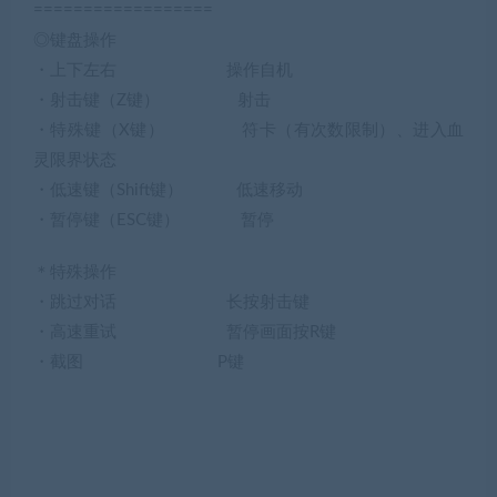
==================
◎键盘操作
・上下左右 操作自机
・射击键（Z键） 射击
・特殊键（X键） 符卡（有次数限制）、进入血
灵限界状态
・低速键（Shift键） 低速移动
・暂停键（ESC键） 暂停
＊特殊操作
・跳过对话 长按射击键
・高速重试 暂停画面按R键
・截图 P键