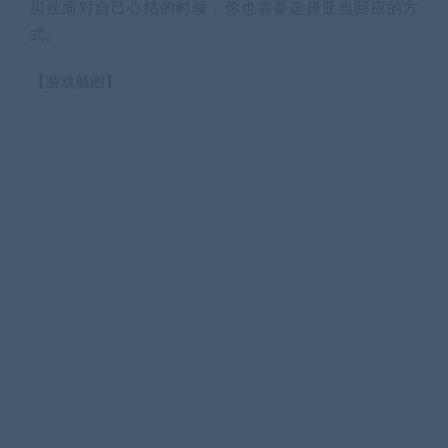
贝丝面对自己心结的时候，你也需要选择亚当回应的方
式。
【游戏截图】