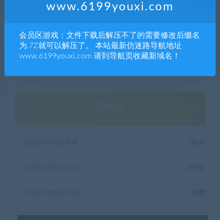
习，不存在任何商业目的与商业用途。
www.6199youxi.com
5.本站提供的所有资源仅供参考学习使用，版权归原著所
有，禁止下载本站资源参与任何商业和非法行为，请于24
会员区游戏：文件下载后解压不了的需要修改后缀名
小时之内删除!
为.7Z就可以解压了。 本站最新仿迷路导航地址
www.6199youxi.com 请到导航页收藏新域名！
解压码749383
5
积分
普通用户购买价格 :
5积分
SVIP会员购买价格 :
0积分
终身SVIP购买价格 :
免费