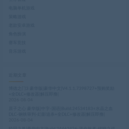
电脑单机游戏
策略游戏
老款安卓游戏
角色扮演
赛车竞技
音乐游戏
近期文章
博德之门3 豪华版|豪华中文|V4.1.1.7398727+预购奖励
+全DLC+修改器|解压即撸|
2026-08-04
原子之心 豪华版|中字-国语|Build.24534183+水晶之血
DLC-钢铁审判-幻影追杀+全DLC+修改器|解压即撸|
2026-08-04
轮回之兽|豪华中文|Build.24462426-逆命旅者-破晓之战