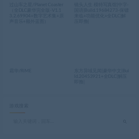
过山车之星/Planet Coaster
镜头人生 模特写真馆|中字-
（全DLC豪华完全版-V1.1
国语|Build.19684273-保镖
3.2.69904+数字艺术集+原
来临+功能优化+全DLC|解
声音乐+额外蓝图）
压即撸|
霜华/RiME
东方异域见闻|豪华中文|Bui
ld.20453921+全DLC|解压
即撸|
游戏搜索