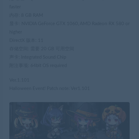
faster
内存: 8 GB RAM
显卡: NVIDIA GeForce GTX 1060, AMD Radeon RX 580 or
higher
DirectX 版本: 11
存储空间: 需要 20 GB 可用空间
声卡: Integrated Sound Chip
附注事项: 64bit OS required
Ver.1.101
Halloween Event! Patch note: Ver1.101