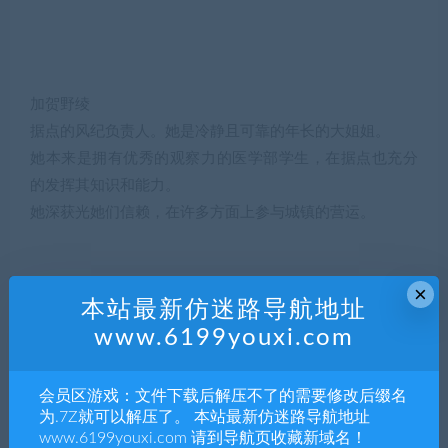
加贺野绫
据点的风纪负责人。她是冷静且可靠的年长的大姐姐。
她本来是拥有优秀的观察力的医学部学生，在据点也充分
的发挥其知识和能力。
她深获光她们信赖，在许多方面上参与城镇的营运。
×
本站最新仿迷路导航地址
www.6199youxi.com
会员区游戏：文件下载后解压不了的需要修改后缀名
铃音星彩
为.7Z就可以解压了。 本站最新仿迷路导航地址
她是据点的吉祥物般的存在。
www.6199youxi.com 请到导航页收藏新域名！