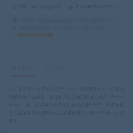
立即下载后面是提取码
在线客服在网站右下角
特别声明：普通游戏所有注册用户都可以使用积分下
载，会员区游戏需要开通网站VIP才可以免费下载哦！
如何获得 积分
正文概述
售后服务
为了守护那个可爱的女孩子，把可恨的怪物杀掉！在化为
地狱的这个世界上，建立起和女主角们的爱之巢穴（Sweet
Home）吧！可以同时享受暴力满载的僵尸FPS，和与女孩
子们的温馨的恩爱调情生活的世界末日后僵尸FPS美少女游
戏！