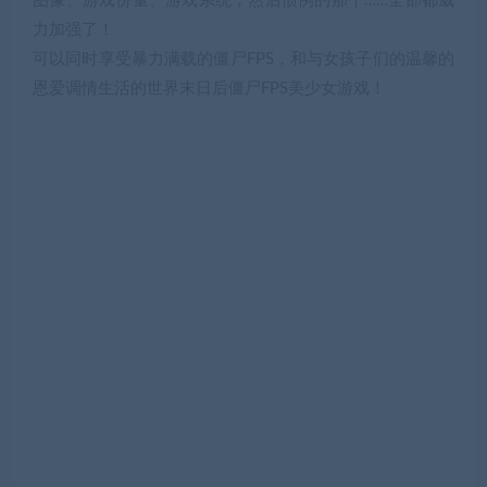
图像、游戏份量、游戏系统，然后惯例的那个……全部都威
力加强了！
可以同时享受暴力满载的僵尸FPS，和与女孩子们的温馨的
恩爱调情生活的世界末日后僵尸FPS美少女游戏！