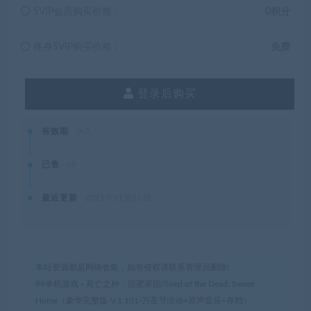
SVIP会员购买价格 :
0积分
终身SVIP购买价格 :
免费
登录后购买
有效期
永久
已售
60
最近更新
2021年11月01日
本站资源都是网络收集，如有侵权请联系管理员删除!
99单机游戏
»
死亡之种：甜蜜家园/Seed of the Dead: Sweet
Home（豪华完整版-V.1.101-万圣节活动+原声音乐+存档）