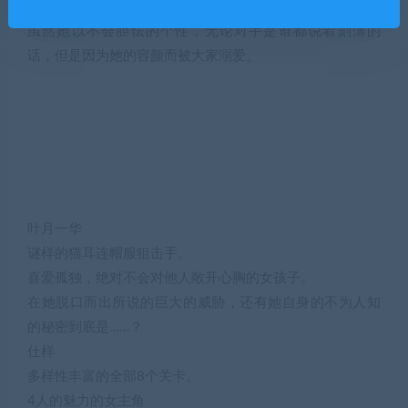
挥动着大大的枪，以压倒性的火力将敌人全都击倒。
虽然她以不会胆怯的个性，无论对手是谁都说着刻薄的
话，但是因为她的容颜而被大家溺爱。
叶月一华
谜样的猫耳连帽服狙击手。
喜爱孤独，绝对不会对他人敞开心胸的女孩子。
在她脱口而出所说的巨大的威胁，还有她自身的不为人知
的秘密到底是……？
仕样
多样性丰富的全部8个关卡。
4人的魅力的女主角