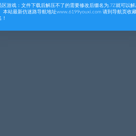
员区游戏：文件下载后解压不了的需要修改后缀名为.7Z就可以解
 本站最新仿迷路导航地址www.6199youxi.com 请到导航页收
名！