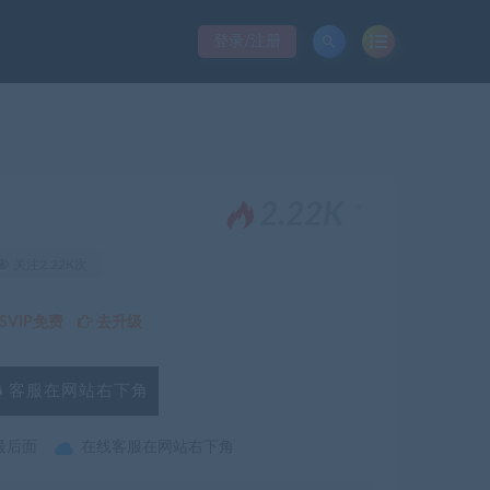
登录/注册
。
2.22K
关注2.22K次
VIP免费
去升级
客服在网站右下角
最后面
在线客服在网站右下角