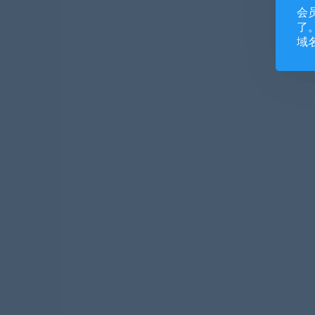
会
了。
域