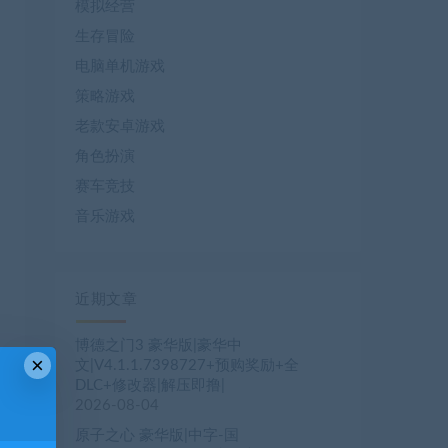
模拟经营
生存冒险
电脑单机游戏
策略游戏
老款安卓游戏
角色扮演
赛车竞技
音乐游戏
近期文章
博德之门3 豪华版|豪华中
×
文|V4.1.1.7398727+预购奖励+全
DLC+修改器|解压即撸|
2026-08-04
原子之心 豪华版|中字-国