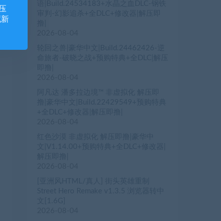
语|Build.24534183+水晶之血DLC-钢铁
压
审判-幻影追杀+全DLC+修改器|解压即
藏新
撸|
2026-08-04
轮回之兽|豪华中文|Build.24462426-逆
命旅者-破晓之战+预购特典+全DLC|解压
即撸|
2026-08-04
阿凡达 潘多拉边境™ 非虚拟化 解压即
撸|豪华中文|Build.22429549+预购特典
+全DLC+修改器|解压即撸|
2026-08-04
红色沙漠 非虚拟化 解压即撸|豪华中
文|V1.14.00+预购特典+全DLC+修改器|
解压即撸|
2026-08-04
[亚洲风HTML/真人] 街头英雄重制
Street Hero Remake v1.3.5 浏览器转中
文[1.6G]
2026-08-04