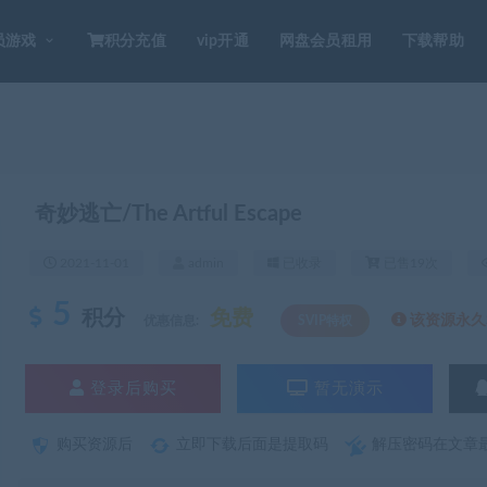
员游戏
积分充值
vip开通
网盘会员租用
下载帮助
奇妙逃亡/The Artful Escape
2021-11-01
admin
已收录
已售19次
5
积分
免费
该资源永久S
优惠信息:
SVIP特权
登录后购买
暂无演示
购买资源后
立即下载后面是提取码
解压密码在文章