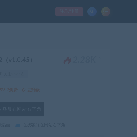
登录/注册
。
2.28K
2（v1.0.45）
关注2.28K次
VIP免费
去升级
客服在网站右下角
最后面
在线客服在网站右下角