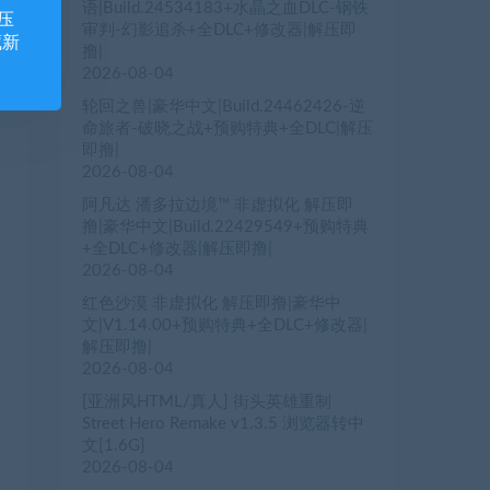
语|Build.24534183+水晶之血DLC-钢铁
压
审判-幻影追杀+全DLC+修改器|解压即
藏新
撸|
2026-08-04
轮回之兽|豪华中文|Build.24462426-逆
命旅者-破晓之战+预购特典+全DLC|解压
即撸|
2026-08-04
阿凡达 潘多拉边境™ 非虚拟化 解压即
撸|豪华中文|Build.22429549+预购特典
+全DLC+修改器|解压即撸|
2026-08-04
红色沙漠 非虚拟化 解压即撸|豪华中
文|V1.14.00+预购特典+全DLC+修改器|
解压即撸|
2026-08-04
[亚洲风HTML/真人] 街头英雄重制
Street Hero Remake v1.3.5 浏览器转中
文[1.6G]
2026-08-04