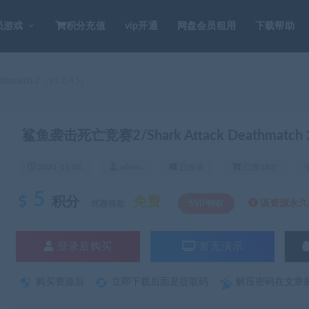
员游戏
积分充值
vip开通
网盘会员租用
下载帮助
hmatch 2（v1.0.45）
鲨鱼袭击死亡竞赛2/Shark Attack Deathmatch 
2021-11-01
admin
已收录
已售18次
5
积分
免费
该资源永久S
优惠信息:
SVIP特权
登录后购买
暂无演示
购买资源后
立即下载后面是提取码
解压密码在文章