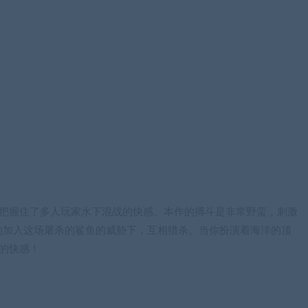
戏把握住了多人玩家水下混战的快感。本作的搏斗是非常野蛮，刺激
的加入这场屠杀的鲨鱼的威胁下，互相猎杀。当你扮演着海洋的顶
的快感！