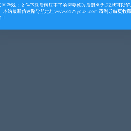
员区游戏：文件下载后解压不了的需要修改后缀名为.7Z就可以解
 本站最新仿迷路导航地址www.6199youxi.com 请到导航页收
名！