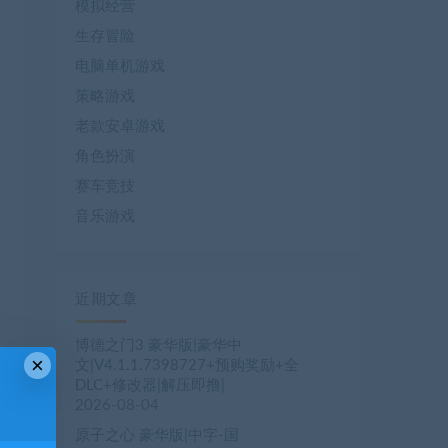
模拟经营
生存冒险
电脑单机游戏
策略游戏
老款安卓游戏
角色扮演
赛车竞技
音乐游戏
近期文章
博德之门3 豪华版|豪华中
×
文|V4.1.1.7398727+预购奖励+全
DLC+修改器|解压即撸|
2026-08-04
原子之心 豪华版|中字-国