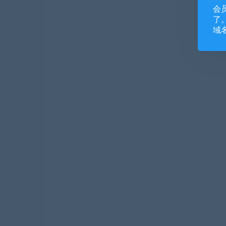
会
了。
域