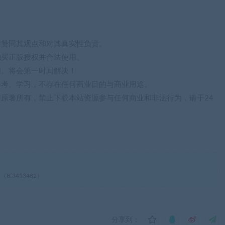
站赞同其观点和对其真实性负责。
购买正版授权并合法使用。
们。将会第一时间解决！
参考、学习，不存在任何商业目的与商业用途。
归原著所有，禁止下载本站资源参与任何商业和非法行为，请于24
th（B.3453482）
分享到：