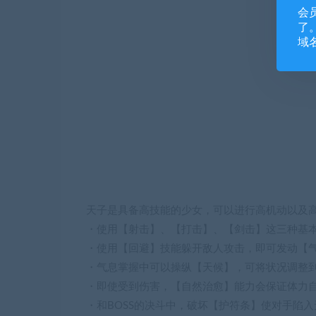
会
了。
域
天子是具备高技能的少女，可以进行高机动以及
・使用【射击】、【打击】、【剑击】这三种基
・使用【回避】技能躲开敌人攻击，即可发动【
・气息掌握中可以操纵【天候】，可将状况调整
・即使受到伤害，【自然治愈】能力会保证体力
・和BOSS的决斗中，破坏【护符条】使对手陷