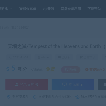
员游戏
积分充值
vip开通
网盘会员租用
下载帮助
d Earth（B.3453482）
天壤之岚/Tempest of the Heavens and Earth
2021-11-01
admin
已收录
已售21次
5
积分
免费
该资源永久S
优惠信息:
SVIP特权
登录后购买
暂无演示
购买资源后
立即下载后面是提取码
解压密码在文章