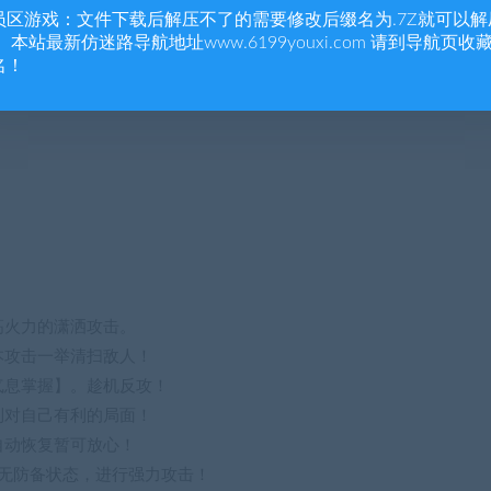
员区游戏：文件下载后解压不了的需要修改后缀名为.7Z就可以解
 本站最新仿迷路导航地址www.6199youxi.com 请到导航页收
名！
高火力的潇洒攻击。
本攻击一举清扫敌人！
气息掌握】。趁机反攻！
到对自己有利的局面！
自动恢复暂可放心！
入无防备状态，进行强力攻击！