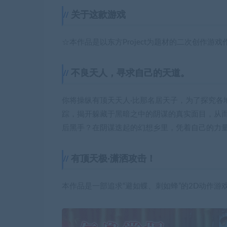
关于这款游戏
☆本作品是以东方Project为题材的二次创作游戏
不良天人，寻求自己的天道。
你将操纵有顶天天人·比那名居天子，为了探究各
踪，揭开躲藏于黑暗之中的阴谋的真实面目，从
后黑手？在阴谋迭起的幻想乡里，凭着自己的力
有顶天极·潇洒攻击！
本作品是一部追求“避如蝶、刺如蜂”的2D动作