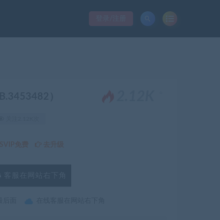
登录/注册
。
2.12K
（B.3453482）
关注2.12K次
VIP免费
去升级
客服在网站右下角
最后面
在线客服在网站右下角