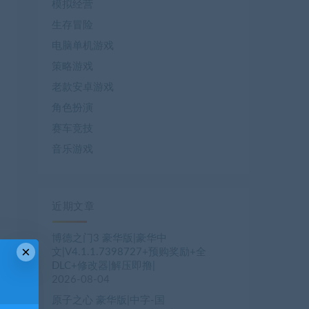
模拟经营
生存冒险
电脑单机游戏
策略游戏
老款安卓游戏
角色扮演
赛车竞技
音乐游戏
近期文章
博德之门3 豪华版|豪华中
×
文|V4.1.1.7398727+预购奖励+全
DLC+修改器|解压即撸|
2026-08-04
原子之心 豪华版|中字-国