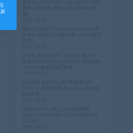
语|Build.24534183+水晶之血DLC-钢铁
压
审判-幻影追杀+全DLC+修改器|解压即
藏新
撸|
2026-08-04
轮回之兽|豪华中文|Build.24462426-逆
命旅者-破晓之战+预购特典+全DLC|解压
即撸|
2026-08-04
阿凡达 潘多拉边境™ 非虚拟化 解压即
撸|豪华中文|Build.22429549+预购特典
+全DLC+修改器|解压即撸|
2026-08-04
红色沙漠 非虚拟化 解压即撸|豪华中
文|V1.14.00+预购特典+全DLC+修改器|
解压即撸|
2026-08-04
[亚洲风HTML/真人] 街头英雄重制
Street Hero Remake v1.3.5 浏览器转中
文[1.6G]
2026-08-04