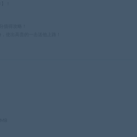
卡】！
十分值得攻略！
胁，使出高贵的一击送他上路！
6MB